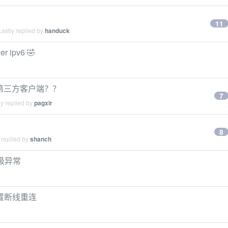
11
astly replied by
handuck
 ipv6 🤣
p 第三方客户端？？
7
y replied by
pagxir
荐
8
 replied by
shanch
先级异常
何设置断线重连