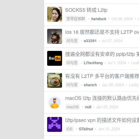
SOCKS5 转成 L2tp
宽带症候群
•
handuck
•
Oct 29, 2024
• L
ios 16 居然都还是不支持 L2TP over
问与答
•
a33291
•
Jul 27, 2024
搜遍全网都没有安卓的 pptp/l2t
问与答
•
LiYanHong
•
Jul 1, 2024
• Lastl
有没有 L2TP 多平台的客户端推
问与答
•
shanch
•
Jan 30, 2024
• Lastly
macOS l2tp 连接的默认路由优
macOS
•
nuII
•
Jan 25, 2024
l2tp/ipsec vpn 的描述文件如
iOS
•
GTallnut
•
Jan 15, 2024