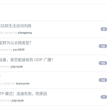
接成功却无法访问内网
2
tly replied by
xiangpeng
类型转为以太网类型？
10
replied by
ysc3839
网的设备，是否能接收到 UDP 广播？
15
plied by
julyclyde
？
14
y replied by
fastcache
（L2TP 模式）连接失败，附原因
1
eplied by
julyclyde