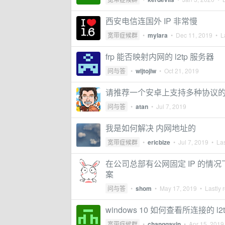
西安电信连国外 IP 非常慢
宽带症候群
•
mylara
•
Dec 11, 2019
• La
frp 能否映射内网的 l2tp 服务器
问与答
•
wljtojlw
•
Oct 21, 2019
请推荐一个安卓上支持多种协议的 
问与答
•
atan
•
Jul 7, 2019
我是如何解决 内网地址的
宽带症候群
•
ericbize
•
Jul 7, 2019
• Las
在公司总部有公网固定 IP 的情况下
案
问与答
•
shom
•
May 17, 2019
• Lastly 
windows 10 如何查看所连接的 l2t
宽带症候群
•
changgavin
•
Apr 15, 2019