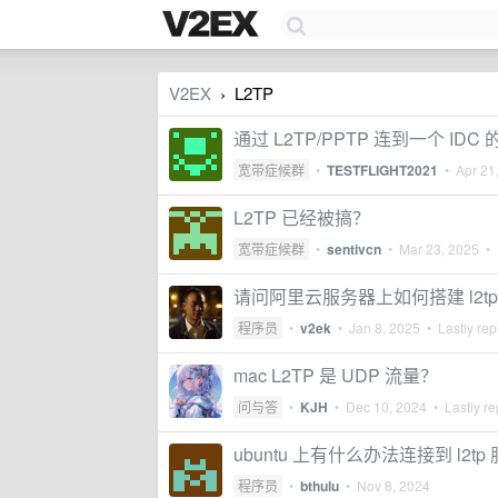
V2EX
L2TP
›
通过 L2TP/PPTP 连到一个 ID
宽带症候群
•
TESTFLIGHT2021
•
Apr 21
L2TP 已经被搞？
宽带症候群
•
sentivcn
•
Mar 23, 2025
• 
请问阿里云服务器上如何搭建 l2tp
程序员
•
v2ek
•
Jan 8, 2025
• Lastly rep
mac L2TP 是 UDP 流量？
问与答
•
KJH
•
Dec 10, 2024
• Lastly re
ubuntu 上有什么办法连接到 l2tp
程序员
•
bthulu
•
Nov 8, 2024