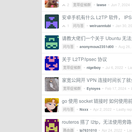
2
宽带症候群
•
lawse
•
Jun 7, 2024
•
安卓手机有什么 L2TP 软件， I
1
问与答
•
weiruanniubi
•
Jan 30, 2
请教大佬们一个关于 Ubuntu 无法
问与答
•
anonymous2351d00
•
Aug 26,
关于 L2TP/ipsec 协议
宽带症候群
•
nigelboy
•
Jul 6, 2022
• Las
家宽公网开 VPN 连接时间长了
宽带症候群
•
Eytoyes
•
Feb 17, 2024
• L
go 使用 socket 链接时 如何使
问与答
•
Nxxx
•
Apr 2, 2022
• Lastly rep
routeros 搭了 l2tp，无法使
路由器
•
lp7631010
•
Apr 24, 2022
• Las