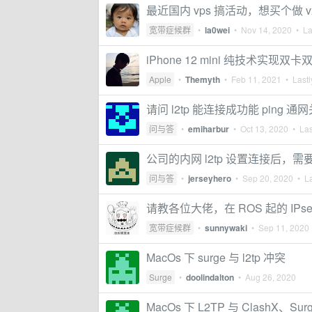
最近国内 vps 搞活动，想买个做
宽带症候群
•
la0wei
•
Nov 14, 2020
• Las
iPhone 12 mini 纯技术实
Apple
•
Themyth
•
Feb 11, 2021
• Lastl
请问 l2tp 能连接成功能 ping
问与答
•
emiharbur
•
Oct 13, 2020
• Las
公司的内网 l2tp 设置连接后，需要
问与答
•
jerseyhero
•
Sep 20, 2020
• La
请教各位大佬，在 ROS 起的 IPsec
宽带症候群
•
sunnywaki
•
Sep 11, 2020
MacOs 下 surge 与 l2tp 冲突
Surge
•
doolindalton
•
Aug 26, 2020
MacOs 下 L2TP 与 ClashX、Su