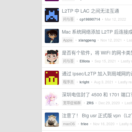
L2TP 中 LAC 之间无法互通
问与答
•
cp19890714
•
Mar 12, 2022
Mac 系统网络添加 L2TP 后连
Apple
•
xiangpeng
•
Nov 12, 2021
• Las
是否有个软件，将 WiFi 的网卡
问与答
•
Elliota
•
Sep 15, 2021
• Lastly 
通过 ipsec/L2TP 加入到局域
程序员
•
kright
•
Aug 3, 2021
• Lastly re
深圳电信封了 4500 和 1701 端口
宽带症候群
•
ZRS
•
Dec 29, 2020
• Lastl
注意了！ Big usr 正式版 vpn
macOS
•
frlee
•
Nov 16, 2020
• Lastly r