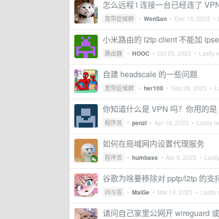
怎么远程 l 连接一台已经连了 V
宽带症候群
•
WenSan
•
Dec 15, 2023
• L
小米路由的 l2tp client 不能加 i
路由器
•
HOOC
•
Oct 25, 2023
• Lastly r
自建 headscale 的一些问题
宽带症候群
•
her100
•
Sep 28, 2023
• La
你知道什么是 VPN 吗？你用的是 
程序员
•
penzi
•
Apr 16, 2023
• Lastly r
如何在局域网内设置代理服务
程序员
•
humbass
•
Apr 9, 2023
• Lastly
谷歌为啥要移除对 pptp/l2tp 的
问与答
•
MaiGe
•
Mar 14, 2023
• Lastly 
请问自己家里公网开 wireguard 