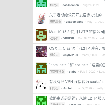
Surge
•
doolindalton
•
Aug 26, 2020
关于近期给公司开发居家办法的
奇思妙想
•
zyxcompany
•
May 19, 2020
Mac 10.15.3 使用 L2TP 
程序员
•
VIRUSR
•
Mar 28, 2020
• Lastl
OSX 上 ClashX 与 L2TP 冲
程序员
•
chy373180
•
Mar 9, 2020
• Las
`npm install`和`apt install
宽带症候群
•
stabc
•
Feb 7, 2020
• Lastl
有没有把 VPN 连接转为 socks/
问与答
•
Archeb
•
Jan 5, 2020
• Lastly 
软路由还是黑裙？从建 L2TP 服
宽带症候群
•
kerdevils
•
Jan 3, 2020
• L