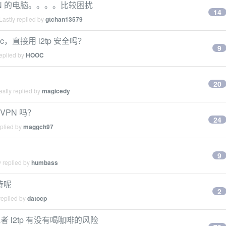
PN 的电脑。。。。比较困扰
14
astly replied by
gtchan13579
psec，直接用 l2tp 安全吗？
9
eplied by
HOOC
20
stly replied by
magicedy
VPN 吗？
24
eplied by
maggch97
9
 replied by
humbass
支持呢
2
replied by
datocp
或者 l2tp 有没有喝咖啡的风险