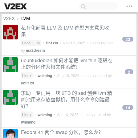
V2EX
LVM
›
私有化部署 LLM 及 LVM 选型方案意见收
集
23
Local LLM
•
Sh1xin
•
Nov 12, 2025
• Lastly replied
by
mx2dream
ubuntu/debian 如何才能把 lvm thin 逻辑卷
上的分区作为根文件系统？
2
Linux
•
wniming
•
Aug 18, 2025
• Lastly replied by
oott123
求助！专门用一块 2TB 的 ssd 创建 lvm 精
简池用来存放虚拟机，用什么命令创建最
好？
14
Linux
•
wniming
•
Apr 14, 2025
• Lastly replied by
wniming
Fedora 41 两个 swap 分区，怎么办？