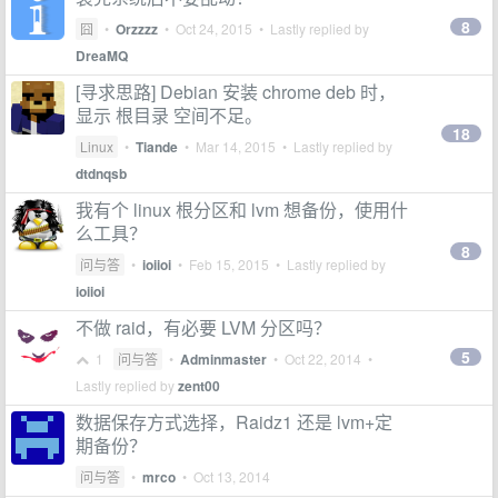
8
囧
•
Orzzzz
•
Oct 24, 2015
• Lastly replied by
DreaMQ
[寻求思路] Debian 安装 chrome deb 时，
显示 根目录 空间不足。
18
Linux
•
Tiande
•
Mar 14, 2015
• Lastly replied by
dtdnqsb
我有个 linux 根分区和 lvm 想备份，使用什
么工具？
8
问与答
•
ioiioi
•
Feb 15, 2015
• Lastly replied by
ioiioi
不做 raid，有必要 LVM 分区吗？
5
1
问与答
•
Adminmaster
•
Oct 22, 2014
•
Lastly replied by
zent00
数据保存方式选择，Raidz1 还是 lvm+定
期备份？
问与答
•
mrco
•
Oct 13, 2014