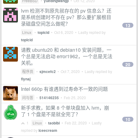
FreeBSD
•
yuedingwangji
•
Oct 12, 2020
lvm 检测不到原先就存在的 pv 信息么？还
是系统创建时不存在 pv？那么要扩展根目
录磁盘空间怎么做呢？
13
Linux
•
topicid
•
Oct 6, 2020
• Lastly replied by
topicid
请教 ubuntu20 和 debian10 安装问题，一
个总是无法启动 error1962，一个总是无法
关机。
20
程序员
•
sjmcefc2
•
Oct 7, 2020
• Lastly replied by
flynaj
Intel 660p 有谁遇到过寿命不一致的问题
问与答
•
514146235
•
Feb 25, 2020
新手求教，如果 8 个单块盘加入 lvm，崩
了 1 个盘是不是就全完了？
10
1
Linux
•
taobibi
•
Feb 22, 2020
• Lastly
replied by
iceecream