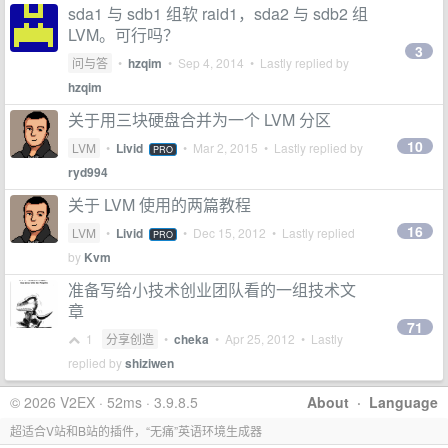
sda1 与 sdb1 组软 raid1，sda2 与 sdb2 组
LVM。可行吗？
3
问与答
•
hzqim
•
Sep 4, 2014
• Lastly replied by
hzqim
关于用三块硬盘合并为一个 LVM 分区
10
LVM
•
Livid
•
Mar 2, 2015
• Lastly replied by
PRO
ryd994
关于 LVM 使用的两篇教程
16
LVM
•
Livid
•
Dec 15, 2012
• Lastly replied
PRO
by
Kvm
准备写给小技术创业团队看的一组技术文
章
71
1
分享创造
•
cheka
•
Apr 25, 2012
• Lastly
replied by
shiziwen
© 2026 V2EX · 52ms · 3.9.8.5
About
·
Language
超适合V站和B站的插件，“无痛”英语环境生成器