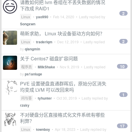
请教如何把 lvm 卷组在不丢失数据的情况
下改成 RAID1
2
Linux
•
yao990
•
Feb 14, 2020
• Lastly replied by
Songxwn
萌新求助， Linux 块设备驱动方向如何？
2
Linux
•
traderlqm
•
Dec 12, 2019
• Lastly replied
by
qiangmin
关于 Centos7 磁盘扩容问题
10
程序员
•
MilkShake
•
Nov 9, 2019
• Lastly replied
by
ps1aniuge
PVE 设置硬盘直通群晖后，原始分区消失
均变成 LVM 可以改回来吗
1
问与答
•
tyhunter
•
Oct 30, 2019
• Lastly replied by
rzsky
不对硬盘分区直接格式化文件系统有哪些
利弊？
17
Linux
•
townboy
•
Apr 18, 2023
• Lastly replied by