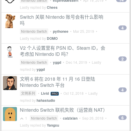
Nintendo Switch
•
expireddessert
•
Apr 19, 2019
•
Lastly replied by
Chees
Switch 关联 Nintendo 账号会有什么影响
吗
4
Nintendo Switch
•
pythonee
•
Mar 25, 2019
•
Lastly replied by
DOMO
V2 个人设置里有 PSN ID、Steam ID，会
考虑加 Nintendo ID 吗？
2
Nintendo Switch
•
yggd
•
Dec 14, 2019
• Lastly
replied by
yggd
文明 6 将在 2018 年 11 月 16 日登陆
Nintendo Switch 平台
4
文明系列
•
Livid
•
Oct 12, 2018
• Lastly
PRO
replied by
hahastudio
Nintendo Switch 联机失败（运营商 NAT）
6
1
Nintendo Switch
•
caizixian
•
Sep 26, 2018
•
Lastly replied by
Yangxu