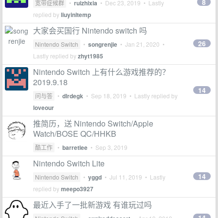
8
宽带症候群
•
ruizhixia
•
Dec 23, 2019
• Lastly
replied by
liuyinltemp
大家会买国行 Nintendo switch 吗
26
Nintendo Switch
•
songrenjie
•
Jan 21, 2020
•
Lastly replied by
zhyt1985
Nintendo Switch 上有什么游戏推荐的？
2019.9.18
14
问与答
•
dlrdegk
•
Sep 18, 2019
• Lastly replied by
loveour
推简历，送 Nintendo Switch/Apple
Watch/BOSE QC/HHKB
酷工作
•
barretlee
•
Sep 3, 2019
Nintendo Switch Lite
14
Nintendo Switch
•
yggd
•
Jul 11, 2019
• Lastly
replied by
meepo3927
最近入手了一批新游戏 有谁玩过吗
14