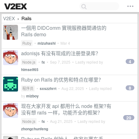
V2EX
Rails
›
一個用 DIDComm 實現服務器間通信的
Rails demo
Ruby
•
mizuhashi
•
Mar 4
adonisjs 有没有现成的注册登录库？
4
Node.js
•
fx
•
Sep 7, 2025
• Lastly replied by
himself65
Ruby on Rails 的优势和特点在哪里？
8
程序员
•
sxszzhrrt
•
Aug 22, 2025
• Lastly replied
by
mlzboy
现在大家开发 api 都用什么 node 框架?有
没有想 rails 一样，功能齐全的框架？
20
Node.js
•
fx
•
Aug 21, 2025
• Lastly replied by
zhongchunfeng
Ruby on Rails 创始人、作家与赛车手