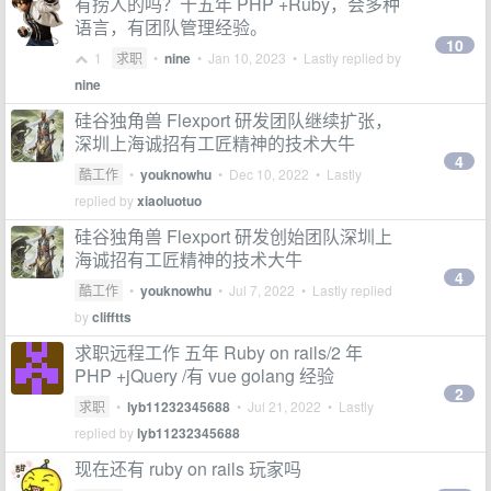
有捞人的吗？十五年 PHP +Ruby，会多种
语言，有团队管理经验。
10
1
求职
•
nine
•
Jan 10, 2023
• Lastly replied by
nine
硅谷独角兽 Flexport 研发团队继续扩张，
深圳上海诚招有工匠精神的技术大牛
4
酷工作
•
youknowhu
•
Dec 10, 2022
• Lastly
replied by
xiaoluotuo
硅谷独角兽 Flexport 研发创始团队深圳上
海诚招有工匠精神的技术大牛
4
酷工作
•
youknowhu
•
Jul 7, 2022
• Lastly replied
by
clifftts
求职远程工作 五年 Ruby on rails/2 年
PHP +jQuery /有 vue golang 经验
2
求职
•
lyb11232345688
•
Jul 21, 2022
• Lastly
replied by
lyb11232345688
现在还有 ruby on rails 玩家吗