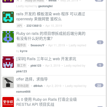
2
Ruby on Rails
•
leelds
•
May 28, 2019
•
Lastly replied by
gaotongfei
rails 开发的 模板渲染 web 程序 可以通过
openresty 来做网管 鉴权么
API
•
232136813
•
Apr 10, 2019
Ruby on rails 的项目想拆成前后端分离的
有没有什么好的方案？
1
程序员
•
SeasonJY
•
Apr 11, 2019
• Lastly replied
by
kyrre
[深圳] Rails 三年以上 web 开发求坑
1
酷工作
•
pink123
•
Apr 3, 2019
• Lastly replied by
pink123
offer 选择，求指导
20
职场话题
•
di94sh
•
Apr 2, 2019
• Lastly replied by
eamon666
从 0 使用 Ruby on Rails 打造企业级
RESTful API 项目实战