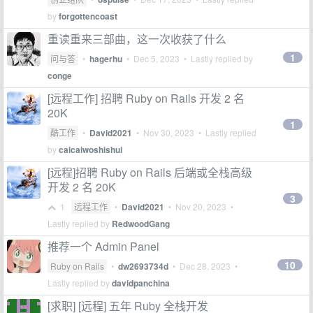
by
forgottencoast
重读重来三部曲，这一次收获了什么
1
问与答
•
hagerhu
•
Dec 5, 2023
• Lastly replied by
conge
[远程工作] 招聘 Ruby on Rails 开发 2 名
20K
1
酷工作
•
David2021
•
Nov 30, 2023
• Lastly replied
by
caicaiwoshishui
[远程]招聘 Ruby on Rails 后端或全栈高级
开发 2 名 20K
3
1
远程工作
•
David2021
•
Nov 20, 2023
•
Lastly replied by
RedwoodGang
推荐一个 Admin Panel
10
Ruby on Rails
•
dw2693734d
•
Dec 28, 2023
•
Lastly replied by
davidpanchina
[求职] [远程] 五年 Ruby 全栈开发