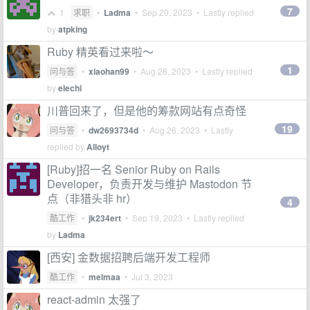
7
1
求职
•
Ladma
•
Sep 20, 2023
• Lastly replied
by
atpking
Ruby 精英看过来啦～
1
问与答
•
xiaohan99
•
Aug 28, 2023
• Lastly replied
by
elechi
川普回来了，但是他的筹款网站有点奇怪
19
问与答
•
dw2693734d
•
Aug 26, 2023
• Lastly
replied by
Alloyt
[Ruby]招一名 Senior Ruby on Rails
Developer，负责开发与维护 Mastodon 节
点（非猎头非 hr）
4
酷工作
•
jk234ert
•
Sep 19, 2023
• Lastly replied
by
Ladma
[西安] 金数据招聘后端开发工程师
酷工作
•
melmaa
•
Jul 3, 2023
react-admin 太强了