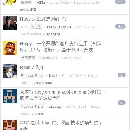
35
程序员
•
v23x
•
Jul 20, 2022
• Lastly replied by
redford42
Ruby 怎么就是网红了？
14
2
问与答
•
FrankFang128
•
Apr 16, 2022
•
Lastly replied by
agagega
Helpy，一个开源的客户支持应用（知识
库，工单，论坛），基于 Rails 开发
分享发现
•
justin2018
•
Jan 5, 2022
Rails 7 发布
7
Ruby on Rails
•
Koell
•
Dec 19, 2021
• Lastly
replied by
ecnelises
大家写 ruby on rails applications 的时候一
般怎么写前端页面?
6
Ruby on Rails
•
zzyyqq
•
Dec 13, 2021
• Lastly
replied by
nine
CTO 是做 Java 的，然而技术选项却选了
rails