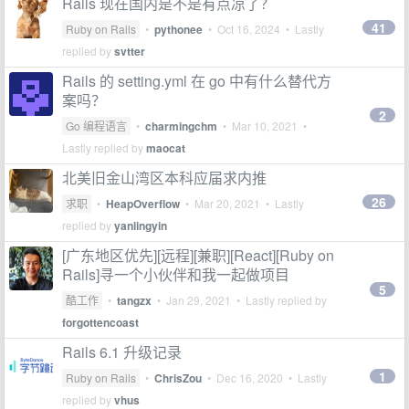
Rails 现在国内是不是有点凉了？
41
Ruby on Rails
•
pythonee
•
Oct 16, 2024
• Lastly
replied by
svtter
Rails 的 setting.yml 在 go 中有什么替代方
案吗？
2
Go 编程语言
•
charmingchm
•
Mar 10, 2021
•
Lastly replied by
maocat
北美旧金山湾区本科应届求内推
26
求职
•
HeapOverflow
•
Mar 20, 2021
• Lastly
replied by
yanlingyin
[广东地区优先][远程][兼职][React][Ruby on
Rails]寻一个小伙伴和我一起做项目
5
酷工作
•
tangzx
•
Jan 29, 2021
• Lastly replied by
forgottencoast
Rails 6.1 升级记录
1
Ruby on Rails
•
ChrisZou
•
Dec 16, 2020
• Lastly
replied by
vhus