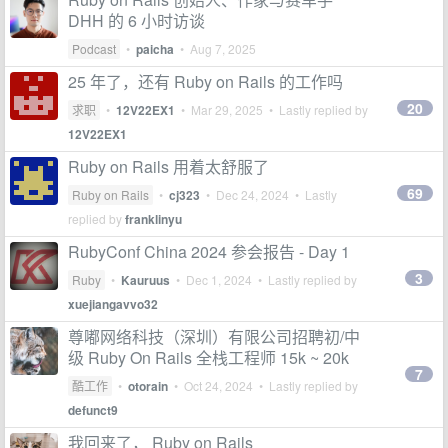
DHH 的 6 小时访谈
Podcast
•
paicha
•
Aug 7, 2025
25 年了，还有 Ruby on Rails 的工作吗
20
求职
•
12V22EX1
•
Mar 29, 2025
• Lastly replied by
12V22EX1
Ruby on Rails 用着太舒服了
69
Ruby on Rails
•
cj323
•
Dec 24, 2024
• Lastly
replied by
franklinyu
RubyConf China 2024 参会报告 - Day 1
3
Ruby
•
Kauruus
•
Dec 1, 2024
• Lastly replied by
xuejiangavvo32
尊嘟网络科技（深圳）有限公司招聘初/中
级 Ruby On Rails 全栈工程师 15k ~ 20k
7
酷工作
•
otorain
•
Oct 24, 2024
• Lastly replied by
defunct9
我回来了， Ruby on Rails