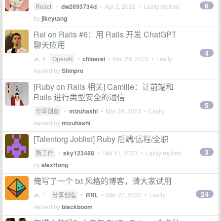
6
React
•
dw2693734d
•
Apr 2, 2023
• Lastly replied
by
jikeytang
Rei on Rails #6：用 Rails 开发 ChatGPT
聊天应用
4
4
OpenAI
•
chloerei
•
Mar 24, 2023
• Lastly
replied by
Shinpro
[Ruby on Rails 相关] Camille：让前端和
Rails 进行类型安全的通信
5
分享创造
•
mizuhashi
•
Mar 20, 2023
• Lastly
replied by
mizuhashi
[Talentorg Joblist] Ruby 后端/远程/全职
3
酷工作
•
sky123488
•
Feb 11, 2023
• Lastly replied
by
alexHong
俺写了一个 txt 风格的博客，请大家试用
24
1
分享创造
•
RRL
•
Mar 27, 2023
• Lastly
replied by
blackboom