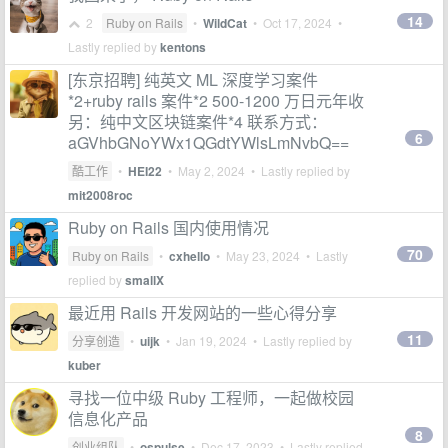
14
2
Ruby on Rails
•
WildCat
•
Oct 17, 2024
•
Lastly replied by
kentons
[东京招聘] 纯英文 ML 深度学习案件
*2+ruby rails 案件*2 500-1200 万日元年收
另：纯中文区块链案件*4 联系方式：
6
aGVhbGNoYWx1QGdtYWlsLmNvbQ==
酷工作
•
HEI22
•
May 2, 2024
• Lastly replied by
mit2008roc
Ruby on Rails 国内使用情况
70
Ruby on Rails
•
cxhello
•
May 23, 2024
• Lastly
replied by
smallX
最近用 Rails 开发网站的一些心得分享
11
分享创造
•
uijk
•
Jan 19, 2024
• Lastly replied by
kuber
寻找一位中级 Ruby 工程师，一起做校园
信息化产品
8
创业组队
•
ospulse
•
Dec 17, 2023
• Lastly replied