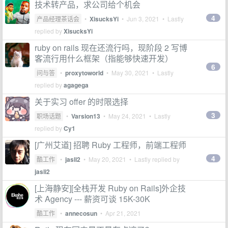
技术转产品，求公司给个机会
4
产品经理茶话会
•
XisucksYi
•
Jun 3, 2021
• Lastly
replied by
XisucksYi
ruby on rails 现在还流行吗，现阶段 2 写博
客流行用什么框架（指能够快速开发）
6
问与答
•
proxytoworld
•
May 30, 2021
• Lastly
replied by
agagega
关于实习 offer 的时限选择
3
职场话题
•
Varsion13
•
May 24, 2021
• Lastly
replied by
Cy1
[广州艾道] 招聘 Ruby 工程师，前端工程师
4
酷工作
•
jasli2
•
May 20, 2021
• Lastly replied by
jasli2
[上海静安][全栈开发 Ruby on Rails]外企技
术 Agency --- 薪资可谈 15K-30K
酷工作
•
annecosun
•
Apr 21, 2021