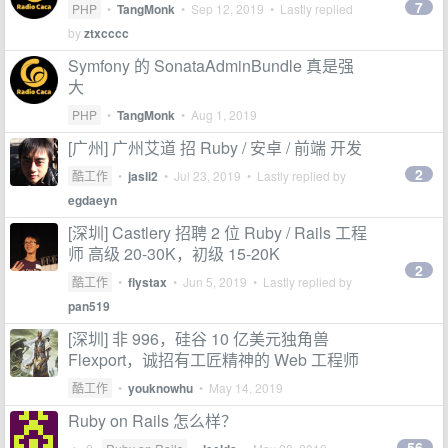
7
PHP
•
TangMonk
•
Sep 12, 2019
• Lastly replied
by
ztxcccc
Symfony 的 SonataAdminBundle 真是强
大
PHP
•
TangMonk
•
Aug 1, 2019
[广州] 广州艾道 招 Ruby / 安卓 / 前端 开发
2
酷工作
•
jasli2
•
Jul 23, 2019
• Lastly replied by
egdaeyn
[深圳] Castlery 招聘 2 位 Ruby / Rails 工程
师 高级 20-30K，初级 15-20K
2
酷工作
•
flystax
•
Jun 5, 2019
• Lastly replied by
pan519
[深圳] 非 996，硅谷 10 亿美元独角兽
Flexport，诚招有工匠精神的 Web 工程师
酷工作
•
youknowhu
•
May 14, 2019
Ruby on Rails 怎么样？
56