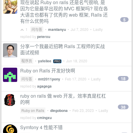
现在说起 Ruby on rails 还是名气很响, 是
因为它是最早出现的 MVC 框架吗? 现在各
大语言也都有了优秀的 web 框架, Rails 还
5
有什么优势吗
1
问与答
•
mantianyu
•
Jul 7, 2020
• Lastly
replied by
peterxu
分享一个我最近招聘 Rails 工程师的实战
面试视频
程序员
•
yafeilee
•
Jun 18, 2020
PRO
Ruby on Rails 开发好快啊
18
问与答
•
mtt2011pony
•
Feb 17, 2020
• Lastly
replied by
agagega
ruby on rails 做 web 开发，效率真是杠杠
的啊
38
Ruby on Rails
•
diegobona
•
Feb 23, 2023
• Lastly
replied by
cmingxu
Symfony 4 性能不错