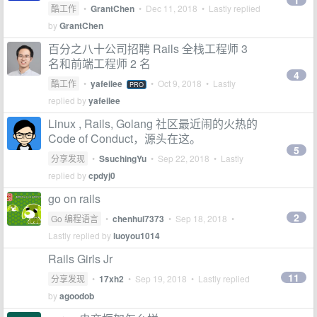
1
酷工作
•
GrantChen
•
Dec 11, 2018
• Lastly replied
by
GrantChen
百分之八十公司招聘 Rails 全栈工程师 3
名和前端工程师 2 名
4
酷工作
•
yafeilee
•
Oct 9, 2018
• Lastly
PRO
replied by
yafeilee
Linux , Rails, Golang 社区最近闹的火热的
Code of Conduct，源头在这。
5
分享发现
•
SsuchingYu
•
Sep 22, 2018
• Lastly
replied by
cpdyj0
go on rails
2
Go 编程语言
•
chenhui7373
•
Sep 18, 2018
•
Lastly replied by
luoyou1014
Rails Girls Jr
11
分享发现
•
17xh2
•
Sep 19, 2018
• Lastly replied
by
agoodob