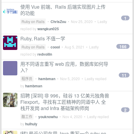
使用 Vue 前端、Rails 后端实现图片上传
的功能
1
Ruby on Rails
•
ChrisZou
•
Nov 25, 2020
• Lastly
replied by
wangkun025
Ruby, Rails 不值一学
166
Ruby on Rails
•
coool
•
Aug 5, 2021
• Lastly
replied by
redvoilin
用不同语言重写 web 应用，数据库如何导
入？
11
程序员
•
hambman
•
Nov 5, 2020
• Lastly replied
by
hambman
招聘 [深圳] 非 996，硅谷 13 亿美元独角兽
Flexport，寻找有工匠精神的同道中人 全
栈开发岗 and Infra 基础架构师岗
2
酷工作
•
youknowhu
•
Nov 4, 2020
• Lastly replied
by
huihuiy
[转] 最近公司在用 Java 重写一个 ruby on