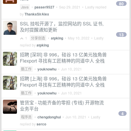
80
Java
•
passer9527
•
Sep 29, 2021
• Lastly replied
by
ThanksSirAlex
SSL 挂啦开源了，监控网站的 SSL 证书,
及时提醒通知更新
13
1
分享创造
•
atpking
•
May 10, 2022
• Lastly
replied by
atpking
招聘 [深圳] 非 996，硅谷 13 亿美元独角兽
Flexport 寻找有工匠精神的同道中人 全栈
酷工作
•
youknowhu
•
Jun 10, 2021
招聘 [上海] 非 996，硅谷 13 亿美元独角兽
Flexport 寻找有工匠精神的同道中人 全栈
酷工作
•
youknowhu
•
Jun 10, 2021
管货宝 - 功能齐备的零担 (专线) 开源物流
业务平台
4
程序员
•
chengdonghui
•
Jun 10, 2021
• Lastly
replied by
serco