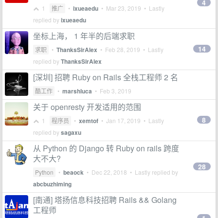
4
1
推广
•
ixueaedu
•
Mar 23, 2019
• Lastly
replied by
ixueaedu
坐标上海， 1 年半的后端求职
14
求职
•
ThanksSirAlex
•
Feb 28, 2019
• Lastly
replied by
ThanksSirAlex
[深圳] 招聘 Ruby on Rails 全栈工程师 2 名
酷工作
•
marshluca
•
Feb 3, 2019
关于 openresty 开发适用的范围
8
1
程序员
•
xemtof
•
Jan 17, 2019
• Lastly
replied by
sagaxu
从 Python 的 Django 转 Ruby on rails 跨度
大不大?
28
Python
•
beaock
•
Dec 22, 2018
• Lastly replied by
abcbuzhiming
[南通] 塔扬信息科技招聘 Rails && Golang
工程师