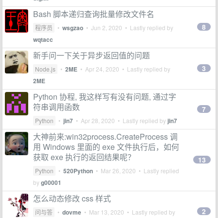
Bash 脚本递归查询批量修改文件名
8
程序员
•
wsgzao
•
Jun 2, 2020
• Lastly replied by
wqtacc
新手问一下关于异步返回值的问题
3
Node.js
•
2ME
•
Apr 24, 2020
• Lastly replied by
2ME
Python 协程, 我这样写有没有问题, 通过字
符串调用函数
7
Python
•
jin7
•
Apr 28, 2020
• Lastly replied by
jin7
大神前来:win32process.CreateProcess 调
用 Windows 里面的 exe 文件执行后，如何
获取 exe 执行的返回结果呢？
13
Python
•
520Python
•
Mar 26, 2020
• Lastly replied
by
g00001
怎么动态修改 css 样式
2
问与答
•
dovme
•
Mar 13, 2020
• Lastly replied by