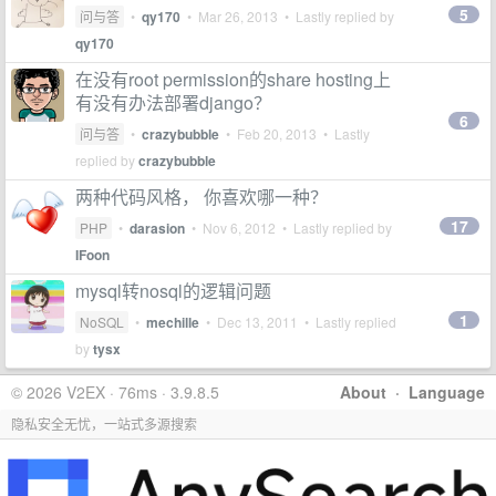
5
问与答
•
qy170
•
Mar 26, 2013
• Lastly replied by
qy170
在没有root permission的share hosting上
有没有办法部署django？
6
问与答
•
crazybubble
•
Feb 20, 2013
• Lastly
replied by
crazybubble
两种代码风格， 你喜欢哪一种？
17
PHP
•
darasion
•
Nov 6, 2012
• Lastly replied by
IFoon
mysql转nosql的逻辑问题
1
NoSQL
•
mechille
•
Dec 13, 2011
• Lastly replied
by
tysx
© 2026 V2EX · 76ms · 3.9.8.5
About
·
Language
隐私安全无忧，一站式多源搜索