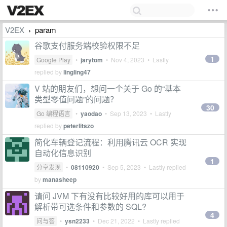
V2EX
param
›
谷歌支付服务端校验权限不足
1
Google Play
•
jarytom
•
Nov 4, 2023
• Lastly
replied by
lingling47
V 站的朋友们，想问一个关于 Go 的“基本
类型零值问题”的问题？
30
Go 编程语言
•
yaodao
•
Sep 13, 2023
• Lastly
replied by
peterlitszo
简化车辆登记流程：利用腾讯云 OCR 实现
自动化信息识别
1
分享发现
•
08110920
•
Sep 5, 2023
• Lastly replied
by
manasheep
请问 JVM 下有没有比较好用的库可以用于
解析带可选条件和参数的 SQL?
4
问与答
•
ysn2233
•
Dec 21, 2022
• Lastly replied