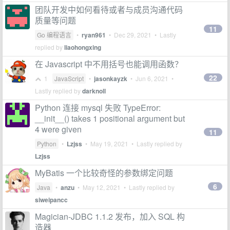
团队开发中如何看待或者与成员沟通代码
质量等问题
11
Go 编程语言
•
ryan961
•
Dec 29, 2021
• Lastly
replied by
liaohongxing
在 Javascript 中不用括号也能调用函数？
22
1
JavaScript
•
jasonkayzk
•
Jun 6, 2021
•
Lastly replied by
darknoll
Python 连接 mysql 失败 TypeError:
__init__() takes 1 positional argument but
4 were given
11
Python
•
Lzjss
•
May 19, 2021
• Lastly replied by
Lzjss
MyBatis 一个比较奇怪的参数绑定问题
6
Java
•
anzu
•
May 12, 2021
• Lastly replied by
siweipancc
Magician-JDBC 1.1.2 发布，加入 SQL 构
造器