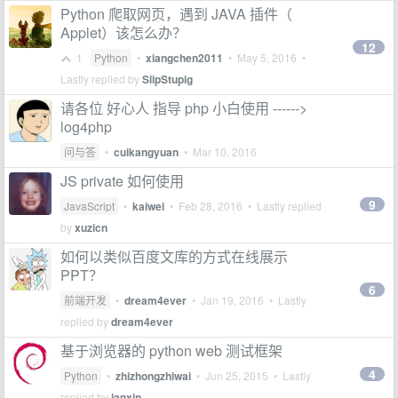
Python 爬取网页，遇到 JAVA 插件（
Applet）该怎么办？
12
1
Python
•
xiangchen2011
•
May 5, 2016
•
Lastly replied by
SlipStupig
请各位 好心人 指导 php 小白使用 ------>
log4php
问与答
•
cuikangyuan
•
Mar 10, 2016
JS private 如何使用
9
JavaScript
•
kaiwei
•
Feb 28, 2016
• Lastly replied
by
xuzicn
如何以类似百度文库的方式在线展示
PPT？
6
前端开发
•
dream4ever
•
Jan 19, 2016
• Lastly
replied by
dream4ever
基于浏览器的 python web 测试框架
4
Python
•
zhizhongzhiwai
•
Jun 25, 2015
• Lastly
replied by
janxin