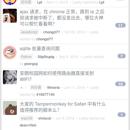
问与答
•
Lpl
•
Nov 11, 2016
• Lastly replied by
Lpl
ajax 请求，在 chrome 正常，换到 ie 之后
就请求被中断了，都没发出去，哪位大神
可以帮忙看看啊？
11
JavaScript
•
chongzi77
•
Oct 26, 2016
• Lastly
replied by
chongzi77
sqlite 批量查询问题
7
Python
•
SlipStupig
•
Sep 9, 2016
• Lastly replied
by
poorguy
安朗校园网如何使用路由器直接发射
WIFI？
10
1
问与答
•
Wetoria
•
Jun 11, 2016
• Lastly
replied by
416877140
大家的 Tampermonkey for Safari 中有什么
值得推荐的脚本么？
1
macOS
•
elviscai
•
Jun 9, 2016
• Lastly replied by
dearrrfish