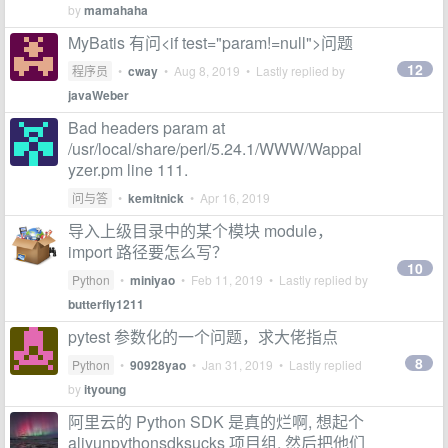
by
mamahaha
MyBatis 有问<if test="param!=null">问题
12
程序员
•
cway
•
Aug 8, 2019
• Lastly replied by
javaWeber
Bad headers param at
/usr/local/share/perl/5.24.1/WWW/Wappal
yzer.pm line 111.
问与答
•
kemitnick
•
Apr 16, 2019
导入上级目录中的某个模块 module，
import 路径要怎么写？
10
Python
•
miniyao
•
Feb 11, 2019
• Lastly replied by
butterfly1211
pytest 参数化的一个问题，求大佬指点
8
Python
•
90928yao
•
Jan 31, 2019
• Lastly replied
by
ityoung
阿里云的 Python SDK 是真的烂啊, 想起个
aliyunpythonsdksucks 项目组, 然后把他们