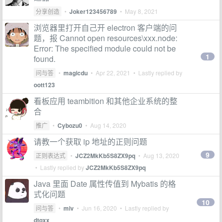
分享创造
•
Joker123456789
•
May 8, 2021
浏览器里打开自己开 electron 客户端的问
题，报 Cannot open resources\xxx.node:
Error: The specified module could not be
1
found.
问与答
•
magicdu
•
Apr 22, 2021
• Lastly replied by
oott123
看板应用 teambition 和其他企业系统的整
合
推广
•
Cybozu0
•
Aug 14, 2020
请教一个获取 ip 地址的正则问题
9
正则表达式
•
JCZ2MkKb5S8ZX9pq
•
Aug 13, 2020
• Lastly replied by
JCZ2MkKb5S8ZX9pq
Java 里面 Date 属性传值到 Mybatis 的格
式化问题
10
问与答
•
miv
•
Jun 16, 2020
• Lastly replied by
dtgxx