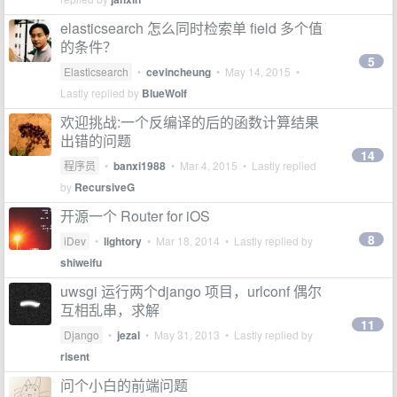
elasticsearch 怎么同时检索单 field 多个值
的条件？
5
Elasticsearch
•
cevincheung
•
May 14, 2015
•
Lastly replied by
BlueWolf
欢迎挑战:一个反编译的后的函数计算结果
出错的问题
14
程序员
•
banxi1988
•
Mar 4, 2015
• Lastly replied
by
RecursiveG
开源一个 Router for iOS
8
iDev
•
lightory
•
Mar 18, 2014
• Lastly replied by
shiweifu
uwsgi 运行两个django 项目，urlconf 偶尔
互相乱串，求解
11
Django
•
jezal
•
May 31, 2013
• Lastly replied by
risent
问个小白的前端问题