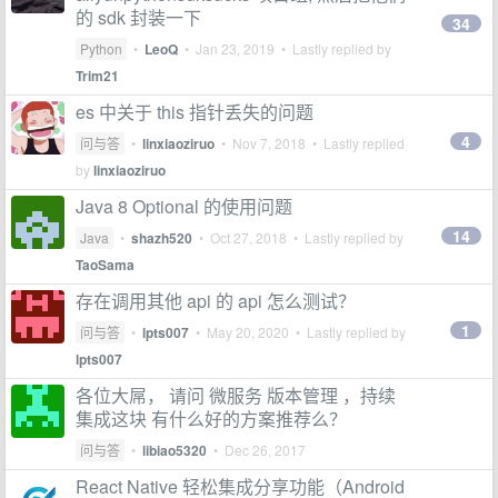
的 sdk 封装一下
34
Python
•
LeoQ
•
Jan 23, 2019
• Lastly replied by
Trim21
es 中关于 this 指针丢失的问题
4
问与答
•
linxiaoziruo
•
Nov 7, 2018
• Lastly replied
by
linxiaoziruo
Java 8 Optional 的使用问题
14
Java
•
shazh520
•
Oct 27, 2018
• Lastly replied by
TaoSama
存在调用其他 api 的 api 怎么测试？
1
问与答
•
lpts007
•
May 20, 2020
• Lastly replied by
lpts007
各位大屌， 请问 微服务 版本管理 ，持续
集成这块 有什么好的方案推荐么？
问与答
•
libiao5320
•
Dec 26, 2017
React Native 轻松集成分享功能（Android