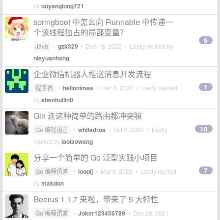
by
ouyanglong721
springboot 中怎么向 Runnable 中传递一
个该线程独占的局部变量？
9
Java
•
gzk329
•
Dec 18, 2022
• Lastly replied by
nieyuanhong
企业微信机器人推送消息开发流程
1
程序员
•
hellonimes
•
Dec 8, 2022
• Lastly replied
by
shenhuilin0
Gin 连这种简单的路由都冲突嘛
10
Go 编程语言
•
whitedroa
•
Oct 2, 2022
• Lastly
replied by
laolaowang
分享一个简单的 Go 泛型实践小项目
7
Go 编程语言
•
looplj
•
Mar 6, 2022
• Lastly replied
by
makdon
Beerus 1.1.7 来啦，带来了 5 大特性
Go 编程语言
•
Joker123456789
•
Dec 26, 2021