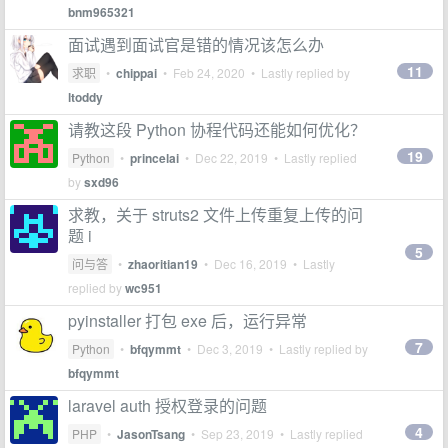
bnm965321
面试遇到面试官是错的情况该怎么办
11
求职
•
chippai
•
Feb 24, 2020
• Lastly replied by
ltoddy
请教这段 Python 协程代码还能如何优化？
19
Python
•
princelai
•
Dec 22, 2019
• Lastly replied
by
sxd96
求教，关于 struts2 文件上传重复上传的问
题 i
5
问与答
•
zhaoritian19
•
Dec 16, 2019
• Lastly
replied by
wc951
pyinstaller 打包 exe 后，运行异常
7
Python
•
bfqymmt
•
Dec 3, 2019
• Lastly replied by
bfqymmt
laravel auth 授权登录的问题
4
PHP
•
JasonTsang
•
Sep 23, 2019
• Lastly replied