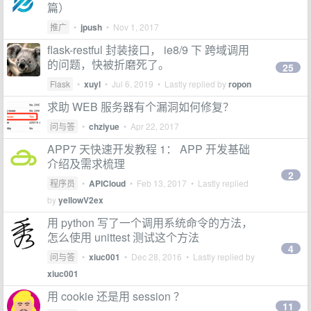
篇）
推广
•
jpush
•
Nov 1, 2017
flask-restful 封装接口， ie8/9 下 跨域调用
的问题，快被折磨死了。
25
Flask
•
xuyl
•
Jul 6, 2019
• Lastly replied by
ropon
求助 WEB 服务器有个漏洞如何修复？
问与答
•
chziyue
•
Apr 22, 2017
APP7 天快速开发教程 1： APP 开发基础
介绍及需求梳理
2
程序员
•
APICloud
•
Feb 13, 2017
• Lastly replied
by
yellowV2ex
用 python 写了一个调用系统命令的方法，
怎么使用 unittest 测试这个方法
4
问与答
•
xiuc001
•
Dec 28, 2016
• Lastly replied by
xiuc001
用 cookie 还是用 session ？
11