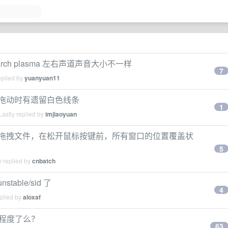
 版安装 arch plasma 左右声道声音大小不一样
7
eplied by
yuanyuan11
WPS 拖动时有遗留白色线条
1
astly replied by
imjiaoyuan
细节：鼠标拖拽文件，在松开鼠标按键前，所有窗口的位置覆盖状
5
y replied by
cnbatch
stable/sid 了
4
plied by
aloxaf
个程度了么？
63