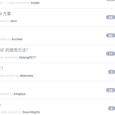
23
• Lastly replied by
icepie
t 方案
49
plied by
skvi
56
plied by
Archeb
 DE 的使用方法？
11
tly replied by
lixiang2017
义？
3
tly replied by
delectate
48
replied by
kirigaya
n
6
astly replied by
SsuchingYu