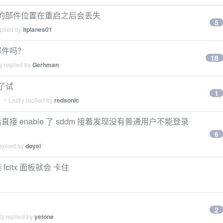
定义的部件位置在重启之后会丢失
5
eplied by
itplanes01
部件吗？
18
y replied by
Gerhman
试了试
1
6
• Lastly replied by
redsonic
然后直接 enable 了 sddm 接着发现没有普通用户不能登录
6
eplied by
doyel
 安装 fcitx 面板就会 卡住
2
ly replied by
yetone