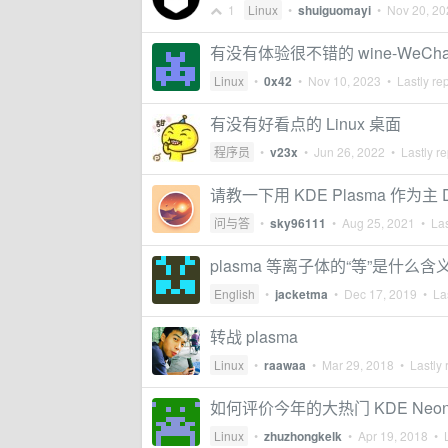
1
Linux
•
shuiguomayi
•
Nov 20, 20
有没有体验很不错的 wine-WeCha
Linux
•
0x42
•
Nov 10, 2023
• Lastly re
有没有好看点的 Linux 桌面
程序员
•
v23x
•
Jun 26, 2022
• Lastly re
请教一下用 KDE Plasma 作为主
问与答
•
sky96111
•
Aug 25, 2021
• Las
plasma 等离子体的“等”是什么含
English
•
jacketma
•
Dec 17, 2019
• Las
转战 plasma
Linux
•
raawaa
•
Mar 29, 2018
• Lastly 
如何评价今年的大热门 KDE Neo
Linux
•
zhuzhongkelk
•
Apr 19, 2018
• L