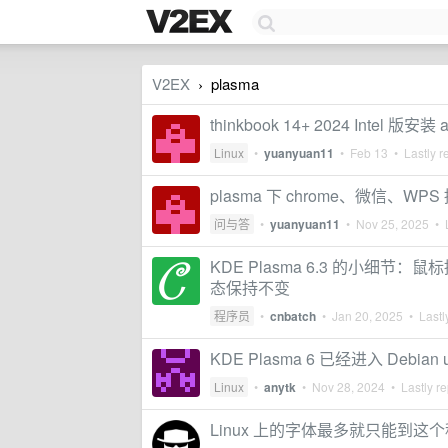
V2EX
plasma
›
thinkbook 14+ 2024 Intel
Linux
•
yuanyuan11
•
Feb 13
• Lastly r
plasma 下 chrome、微信、
问与答
•
yuanyuan11
•
Nov 25, 2025
• L
KDE Plasma 6.3 的小
态保持不变
程序员
•
cnbatch
•
Jan 20, 2025
• Lastl
KDE Plasma 6 已经进入 Debian un
Linux
•
anytk
•
Nov 28, 2024
• Lastly re
Linux 上的字体最多就只能到这