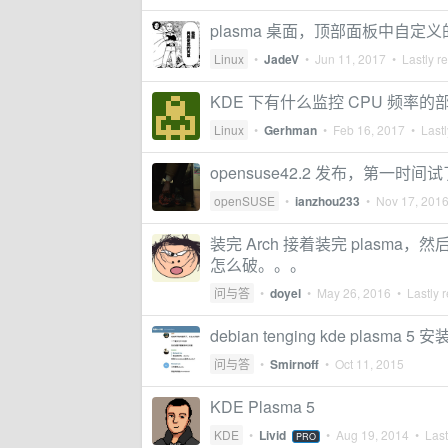
plasma 桌面，顶部面板中自
Linux
•
JadeV
•
Jun 11, 2017
• Lastly r
KDE 下有什么监控 CPU 频率的
Linux
•
Gerhman
•
Feb 16, 2017
• Lastl
opensuse42.2 发布，第一时间
openSUSE
•
ianzhou233
•
Nov 17, 201
装完 Arch 接着装完 plasma，
怎么破。。。
问与答
•
doyel
•
May 26, 2016
• Lastly r
debian tenging kde plasma 5
问与答
•
Smirnoff
•
Oct 11, 2015
KDE Plasma 5
KDE
•
Livid
•
Aug 19, 2014
• Last
PRO