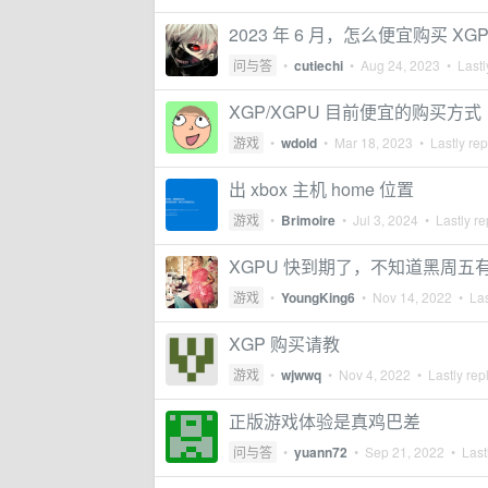
2023 年 6 月，怎么便宜购买 XG
问与答
•
cutiechi
•
Aug 24, 2023
• Lastl
XGP/XGPU 目前便宜的购买方式
游戏
•
wdold
•
Mar 18, 2023
• Lastly rep
出 xbox 主机 home 位置
游戏
•
Brimoire
•
Jul 3, 2024
• Lastly re
XGPU 快到期了，不知道黑周五
游戏
•
YoungKing6
•
Nov 14, 2022
• Las
XGP 购买请教
游戏
•
wjwwq
•
Nov 4, 2022
• Lastly rep
正版游戏体验是真鸡巴差
问与答
•
yuann72
•
Sep 21, 2022
• Lastl