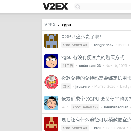
V2EX
xgpu
›
XGPU 这么贵了啊！
Xbox Series X/S
•
fengpan567
•
Mar 21
xgpu 有没有便宜点的购买方式
问与答
•
codersun123
•
Nov 10, 2025
• 
微软兑换的兑换码需要绑定信用
微软
•
javazero
•
Mar 30, 2025
• Lastly 
佬友们求个 XGPU 会员便宜购买
1
Xbox Series X/S
•
lananshaonian
现在还有什么途径可以稍微便宜点开
Xbox Series X/S
•
ntdll
•
Dec 1, 2024
• L