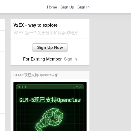
Home
Sign Up
Sign In
V2EX = way to explore
V2EX 是一个关于分享和探索的地方
Sign Up Now
For Existing Member
Sign In
GLM-5现已支持Openclaw🦞