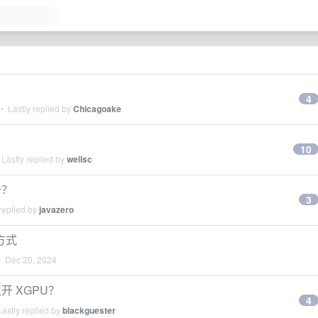
4
• Lastly replied by
Chicagoake
10
Lastly replied by
wellsc
卡？
3
replied by
javazero
方式
•
Dec 20, 2024
 XGPU？
4
astly replied by
blackguester