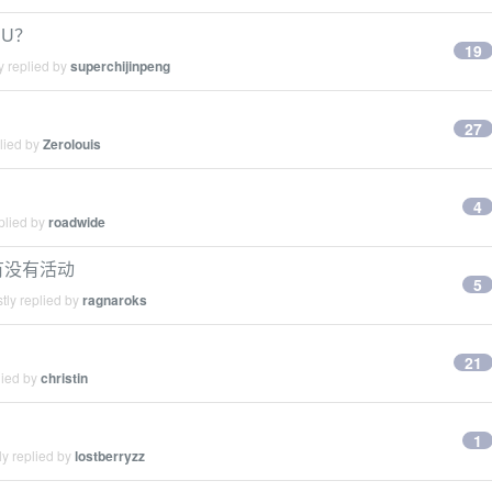
PU？
19
y replied by
superchijinpeng
27
lied by
Zerolouis
4
plied by
roadwide
有没有活动
5
tly replied by
ragnaroks
21
lied by
christin
1
y replied by
lostberryzz