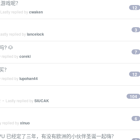
么游戏呢？
12
Lastly replied by
cwaken
3
astly replied by
lancelock
? 🐶
7
 replied by
coreki
员买？
12
 replied by
lupohan44
104
2
• Lastly replied by
SIUCAK
6
y replied by
xinuo
了， XGPU 已经定了三年，有没有欧洲的小伙伴圣诞一起嗨？