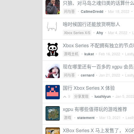
只狼、对马岛之魂归类的话算什
问与答
•
CallmeDredd
•
Mar 18, 2022
• 
啥时候国行还能放货啊愁人
Xbox Series X/S
•
Ahy
•
Mar 4, 2022
• L
Xbox Series 不配拥有独立的节点吗
游戏主机
•
kukat
•
Feb 16, 2022
• Lastly
现在哪里还有一百多的 xgpu 会
问与答
•
cernard
•
Jan 21, 2022
• Lastly
国行 Xbox Series X 体验
9
分享发现
•
luozhiyun
•
Jan 5, 202
xgpu 有哪些值得玩的游戏推荐
游戏
•
statement
•
Mar 13, 2021
• Lastl
XBox Series X 马上发售