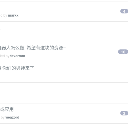
4
ed by
markx
性
易机器人怎么做, 希望有这块的资源~
10
lied by
favormm
4 期 你们的男神来了
游戏或应用
2
d by
weazord