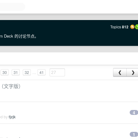
Topics
812
m Deck 的讨论节点。
...
30
31
32
41
❮
❯
联盟（文字版）
4
ed by
fjzjk
1