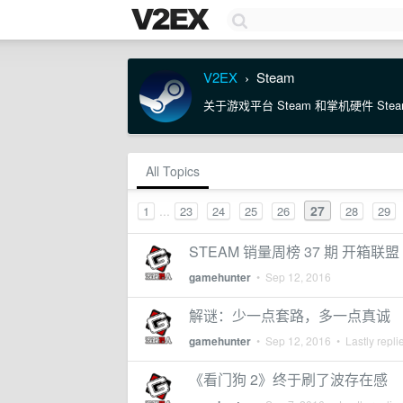
V2EX
Steam
›
关于游戏平台 Steam 和掌机硬件 Stea
All Topics
...
27
1
23
24
25
26
28
29
STEAM 销量周榜 37 期 开箱
gamehunter
•
Sep 12, 2016
解谜：少一点套路，多一点真诚
gamehunter
•
Sep 12, 2016
• Lastly repli
《看门狗 2》终于刷了波存在感