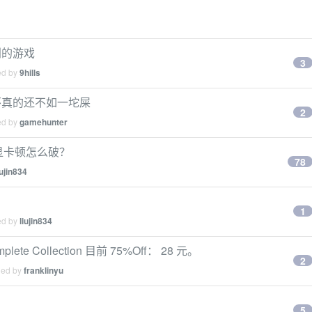
别的游戏
3
ed by
9hills
怀真的还不如一坨屎
2
ed by
gamehunter
明显卡顿怎么破？
78
iujin834
1
ed by
liujin834
lete Collection 目前 75%Off： 28 元。
2
ied by
franklinyu
5