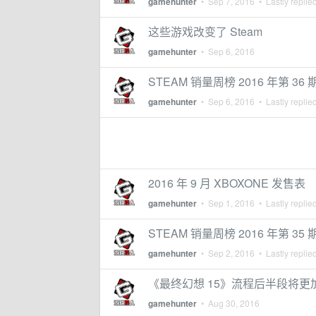
gamehunter
•
Sep 7, 2016
• Lastly replie
这些游戏改变了 Steam
gamehunter
•
Sep 6, 2016
STEAM 销量周榜 2016 年第 3
gamehunter
•
Sep 6, 2016
• Lastly replie
2016 年 9 月 XBOXONE 发售表
gamehunter
•
Sep 1, 2016
• Lastly replie
STEAM 销量周榜 2016 年第 
gamehunter
•
Sep 2, 2016
• Lastly replie
《最终幻想 15》流程后半段将更
gamehunter
•
Aug 30, 2016