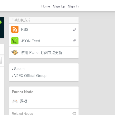
Home
Sign Up
Sign In
节点订阅方式
RSS
JSON Feed
使用 Planet 订阅节点更新
Steam
›
V2EX Official Group
›
Parent Node
62
Related Nodes