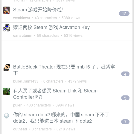
17chai
Steam 游戏开始降价啦！
12
wenbinwu
• 43 characters • 5380 views
赠送两枚 Steam 游戏 Activation Key
canautumn
• 59 characters • 5316 views
BattleBlock Theater 现在只要 rmb16 了，赶紧拿
下
4
bullettrain1433
• 0 characters • 4379 views
有人买了或者想买 Steam Link 和 Steam
Controller 吗？
5
puler
• 483 characters • 3984 views
你的 steam dota2 哪来的，中国 steam 下不了
dota2，我只能进日本 steam 下 dota2
7
cuthead
• 0 characters • 8218 views