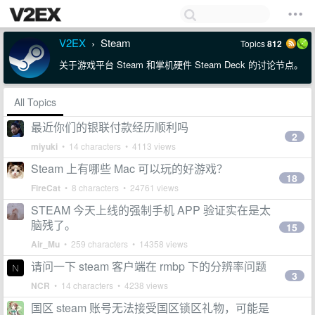
V2EX
Steam
Topics
812
›
关于游戏平台 Steam 和掌机硬件 Steam Deck 的讨论节点。
All Topics
最近你们的银联付款经历顺利吗
2
miyuki
• 14 characters • 4113 views
Steam 上有哪些 Mac 可以玩的好游戏？
18
FireCat
• 8 characters • 24761 views
STEAM 今天上线的强制手机 APP 验证实在是太
脑残了。
15
Air_Mu
• 259 characters • 14358 views
请问一下 steam 客户端在 rmbp 下的分辨率问题
3
NCR
• 14 characters • 4238 views
国区 steam 账号无法接受国区锁区礼物，可能是