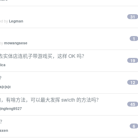
31
ied by
Legman
1
 by
mowangsese
。目前去实体店连机子带游戏买，这样 OK 吗？
19
lica
?
12
jsjcjsjc
的，有啥方法，可以最大发挥 swicth 的方法吗？
45
qingfeng9527
吗？
6
axen