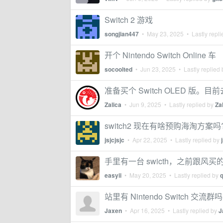
Switch 2 游戏
songjian447
•
May 23, 2025
• Lastly repl
开个 Nintendo Switch Online 车
socoolted
•
Jun 23, 2025
• Lastly replied
准备买个 Switch OLED 版
Zalica
•
Jun 9, 2025
• Lastly replied by
Za
switch2 现在有啥预购海淘方案吗
jsjcjsjc
•
Apr 22, 2025
• Lastly replied by
手里有一台 swicth，之前跟风买
easyii
•
May 20, 2025
• Lastly replied by
站里有 Nintendo Switch 交流群
Jaxen
•
Apr 16, 2025
• Lastly replied by
J