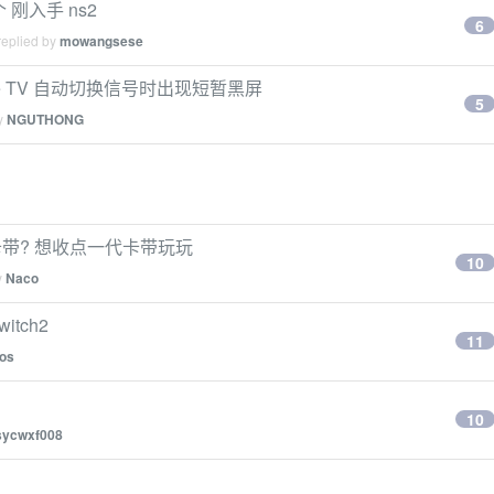
刚入手 ns2
6
replied by
mowangsese
ple TV 自动切换信号时出现短暂黑屏
5
by
NGUTHONG
带? 想收点一代卡带玩玩
10
y
Naco
tch2
11
ios
10
sycwxf008