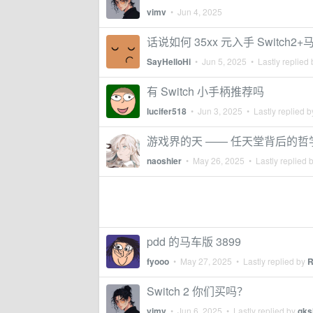
vimv
•
Jun 4, 2025
话说如何 35xx 元入手 Switch
SayHelloHi
•
Jun 5, 2025
• Lastly replied
有 Switch 小手柄推荐吗
lucifer518
•
Jun 3, 2025
• Lastly replied 
游戏界的天 —— 任天堂背后的哲学
naoshier
•
May 26, 2025
• Lastly replied 
pdd 的马车版 3899
fyooo
•
May 27, 2025
• Lastly replied by
R
Switch 2 你们买吗？
vimv
•
Jun 6, 2025
• Lastly replied by
gks