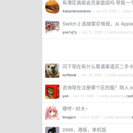
有港区高级会员家庭组吗 带我一个 
Adoanimatedvee
•
Jun 23, 2025
• Lastly 
Switch 2 连接索尼电视，从 Ap
yoa1q7y
•
Jun 11, 2025
• Lastly replied 
问下现在有什么靠谱渠道买二手卡
turfbook
•
Jun 18, 2025
• Lastly replied b
咨询现在注册哪个区的服？刚入 swi
yeh
•
Jun 10, 2025
• Lastly replied by
raz
嗯哼~ 好大~
leeggco
•
Jun 5, 2025
• Lastly replied by
2998，港版，单机版