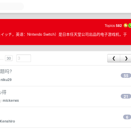
Topics
582
スイッチ，英语：Nintendo Switch）是日本任天堂公司出品的电子游戏机，于
...
30
❮
❯
问题吗?
55
y
niku29
心得
21
by
mickerwx
6
Kenshiro