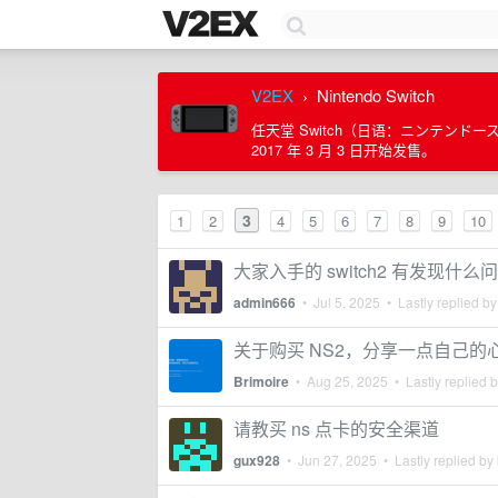
V2EX
Nintendo Switch
›
任天堂 Switch（日语：ニンテンドー
2017 年 3 月 3 日开始发售。
3
1
2
4
5
6
7
8
9
10
大家入手的 switch2 有发现什么
admin666
•
Jul 5, 2025
• Lastly replied b
关于购买 NS2，分享一点自己的
Brimoire
•
Aug 25, 2025
• Lastly replied 
请教买 ns 点卡的安全渠道
gux928
•
Jun 27, 2025
• Lastly replied by