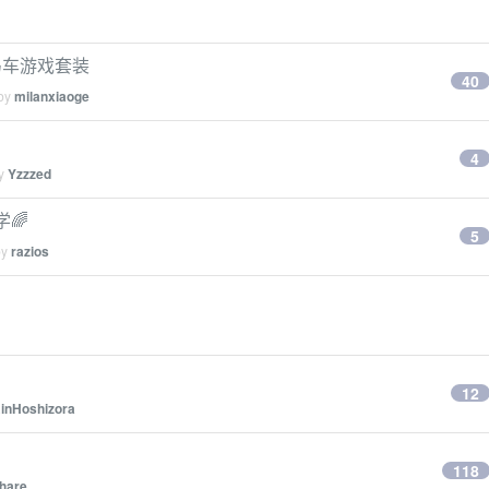
2+马车游戏套装
40
 by
milanxiaoge
4
by
Yzzzed
🌈
5
by
razios
12
inHoshizora
118
hare