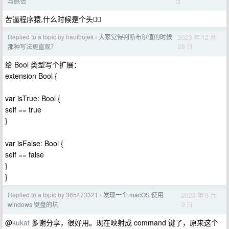
日
与感悟
苦逼程序猿,什么时候是个头😮‍💨
Replied to a topic by hauibojek
大家觉得判断布尔值的时候
2023 年 12 月
›
28 日
那种写法更直观？
给 Bool 类型写个扩展：
extension Bool {
var isTrue: Bool {
self == true
}
var isFalse: Bool {
self == false
}
}
Replied to a topic by 365473321
发现一个 macOS 使用
2023 年 9 月
›
9 日
windows 键盘的坑
@
kukat
多谢分享，很好用。现在映射成 command 键了，原来这个