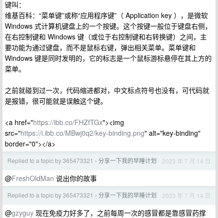
键叫：
维基百科：“菜单键”或称“应用程序键”（ Application key ），是微软
Windows 式计算机键盘上的一个按键。这个按键一般位于键盘右侧，
在右控制键和 Windows 键（或位于右控制键和右转换键）之间，主
要功能为通过键盘，而不是鼠标右键，弹出相关菜单。菜单键和
Windows 键是同时发明的，它的标志是一个鼠标游标悬停在其上方的
菜单。
之前就碰到过一次，代码缩进都对，中文标点符号也没有，可代码就
是报错，很可能就是误触这个键。
<a href="
https://ibb.co/FHZfTGx
"><img
src="
https://i.ibb.co/MBwj0q2/key-binding.png
" alt="key-binding"
border="0"></a>
Replied to a topic by 365473321
分享一下我的早睡计划
2023 年 7 月 14 日
›
@
FreshOldMan
说出你的故事
Replied to a topic by 365473321
分享一下我的早睡计划
2023 年 7 月 14 日
›
@
gzyguy
现在免疫力好多了，之前每周一次的感冒都是靠感冒药撑