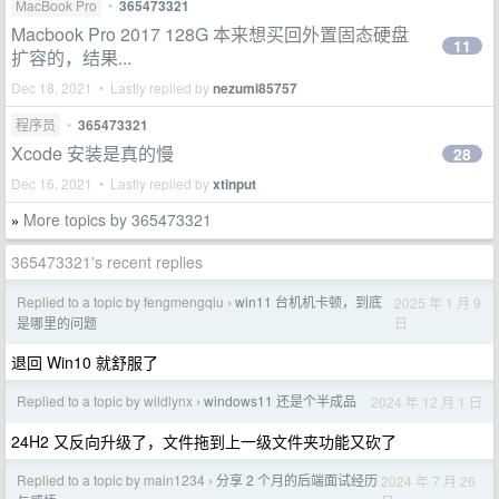
MacBook Pro
•
365473321
Macbook Pro 2017 128G 本来想买回外置固态硬盘
11
扩容的，结果...
Dec 18, 2021 • Lastly replied by
nezumi85757
程序员
•
365473321
Xcode 安装是真的慢
28
Dec 16, 2021 • Lastly replied by
xtinput
More topics by 365473321
»
365473321's recent replies
Replied to a topic by fengmengqiu
win11 台机机卡顿，到底
2025 年 1 月 9
›
日
是哪里的问题
退回 Win10 就舒服了
Replied to a topic by wildlynx
windows11 还是个半成品
2024 年 12 月 1 日
›
24H2 又反向升级了，文件拖到上一级文件夹功能又砍了
Replied to a topic by main1234
分享 2 个月的后端面试经历
2024 年 7 月 26
›