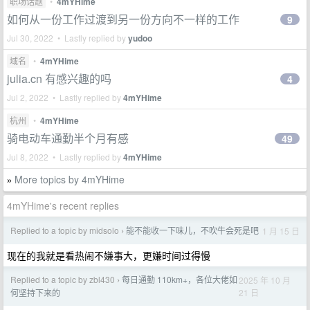
职场话题
•
4mYHime
如何从一份工作过渡到另一份方向不一样的工作
9
Jul 30, 2022 • Lastly replied by
yudoo
域名
•
4mYHime
julia.cn 有感兴趣的吗
4
Jul 2, 2022 • Lastly replied by
4mYHime
杭州
•
4mYHime
骑电动车通勤半个月有感
49
Jul 8, 2022 • Lastly replied by
4mYHime
More topics by 4mYHime
»
4mYHime's recent replies
Replied to a topic by midsolo
能不能收一下味儿，不吹牛会死是吧
1 月 15 日
›
现在的我就是看热闹不嫌事大，更嫌时间过得慢
Replied to a topic by zbl430
每日通勤 110km+，各位大佬如
2025 年 10 月
›
21 日
何坚持下来的