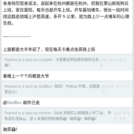
亲身经历现身说法，说起来在杭州都是在杭州，但我在萧山新街附近
上班，家住富阳，每天也是开车上班。开车最怕堵车，很长一段时间
绕远路走绕城上沪昆高速，多开 5 公里，就为路上少一点堵车的心理
负担。
—----------------
上面都是大半年前了，现在每天卡着点坐高铁上班
Replied to a topic by mingtdlb
大家面试带纸质的简历过去
2025 年 10 月 21
›
日
嘛？
看楼上一个个的都是大爷
Replied to a topic by SadBox
急招！ Python 开发，远程居
2025 年 10 月 13
›
日
家办公！
@
SadBox
邮件已发
Replied to a topic by imherer
2025 自家红心猕猴桃上市了😋， 中
2025 年 9
›
月 16 日
秋送礼佳品🧺，送 V 友福利回帖抽奖🥝！抽奖🥝！抽奖🥝！
抽奖🥝！