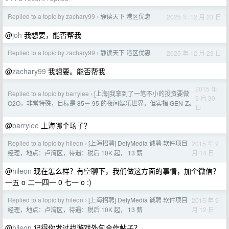
Replied to a topic by zachary99
静读天下 港区优惠
2025 年 12 月 23 日
›
@
joh
我想要，能否帮我
Replied to a topic by zachary99
静读天下 港区优惠
2025 年 12 月 23 日
›
@
zachary99
我想要。能否帮我
2015 年
Replied to a topic by barrylee
[上海]我拿到了一笔不小的投资要做
›
9 月 30
O2O，非常特殊，目标是 85－ 95 的夜间娱乐世界，但实指 GEN-Z。
日
@
barrylee
上海哪个场子？
Replied to a topic by hileon
[上海招聘] DefyMedia 诚聘 软件项目
2015 年 9
›
月 14 日
经理，地点：卢湾区，待遇：税后 10K 起， 13 薪
@
hileon
现在怎么样？有空聊下，我们做这方面的事情，加个微信？
一五 o 二一四一 0 七一 o :)
Replied to a topic by hileon
[上海招聘] DefyMedia 诚聘 软件项目
2015 年 9
›
月 12 日
经理，地点：卢湾区，待遇：税后 10K 起， 13 薪
@
hileon
记得你发过找游戏外包合作帖子？