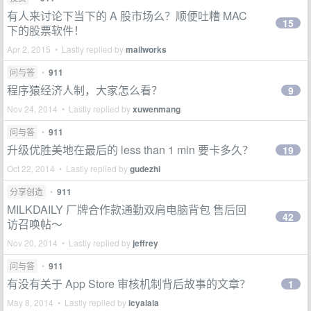
有人来讨论下当下的 A 股市场么？顺便吐糟 MAC
15
下的股票软件！
Apr 2, 2015 • Lastly replied by
mailworks
问与答
•
911
程序猿经济人制，大家怎么看？
9
Nov 24, 2014 • Lastly replied by
xuwenmang
问与答
•
911
升级优胜美地在最后的 less than 1 min 要卡多久？
19
Oct 22, 2014 • Lastly replied by
gudezhi
分享创造
•
911
MILKDAILY 厂牌合作款通勤双肩电脑背包 售后回
42
访召唤帖～
Nov 20, 2014 • Lastly replied by
jeffrey
问与答
•
911
有没有关于 App Store 审核机制背后故事的文章？
1
May 8, 2014 • Lastly replied by
icyalala