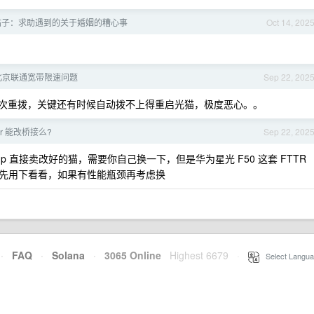
帖子：求助遇到的关于婚姻的糟心事
Oct 14, 202
北京联通宽带限速问题
Sep 22, 202
次重拨，关键还有时候自动拨不上得重启光猫，极度恶心。。
tr 能改桥接么?
Sep 22, 202
个 up 直接卖改好的猫，需要你自己换一下，但是华为星光 F50 这套 FTTR
先用下看看，如果有性能瓶颈再考虑换
·
FAQ
·
Solana
·
3065 Online
Highest 6679
·
Select Langua