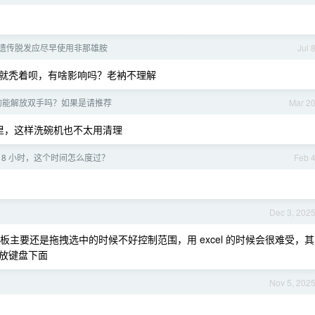
遗传脱发应尽早使用非那雄胺
Jul 
就秃着呗，有啥影响吗？老衲不理解
的能解放双手吗？如果是请推荐
Mar 2
里，这样洗碗机也不太用清理
 8 小时，这个时间怎么度过？
Feb 
Dec 3, 202
板主要还是拖拽选中的时候不好控制范围，用 excel 的时候会很难受，其
，放键盘下面
Nov 5, 202