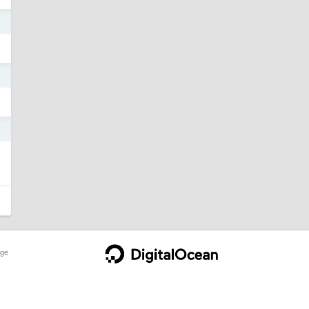
5
5
5
ge