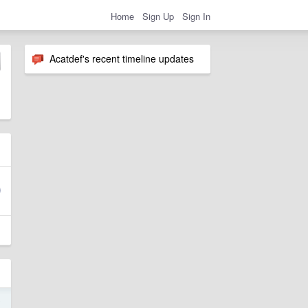
Home
Sign Up
Sign In
Acatdef's recent timeline updates
9