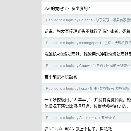
2w 的充电宝？多少度的？
Replied to a topic by
Bologna
分享发现
如果有家族
›
›
话说，脱发直接理光头不就行了吗？或者，秃着
Replied to a topic by
mrsongopen1
生活
洗碗机真
›
›
洗碗机+垃圾处理器，残渣用水冲到垃圾处理器
Replied to a topic by
Croow
问与答
回家的高铁要坐
›
›
带个笔记本玩缺氧
Replied to a topic by
hcsu
配件
妙控板 vs 妙控鼠标
›
›
一个妙控板用了 8 年半了，并没有得腱鞘炎，短
他情况下感觉比鼠标舒适，位置就参考#17 的
Replied to a topic by
Alucn
生活
要离婚了
›
›
@
NCityXu
#286 见上个帖子，男私教