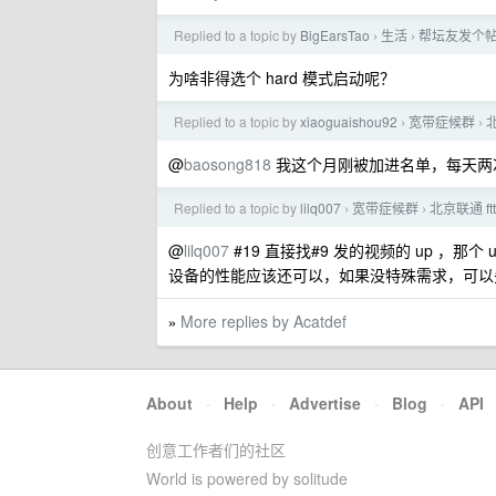
Replied to a topic by
BigEarsTao
生活
帮坛友发个
›
›
为啥非得选个 hard 模式启动呢？
Replied to a topic by
xiaoguaishou92
宽带症候群
›
›
@
baosong818
我这个月刚被加进名单，每天两
Replied to a topic by
lilq007
宽带症候群
北京联通 ft
›
›
@
lilq007
#19 直接找#9 发的视频的 up ，那
设备的性能应该还可以，如果没特殊需求，可以
More replies by Acatdef
»
About
·
Help
·
Advertise
·
Blog
·
API
创意工作者们的社区
World is powered by solitude