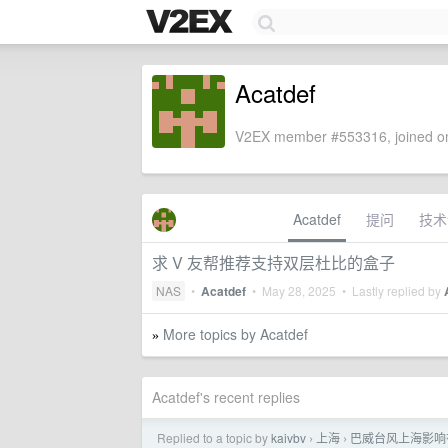
Acatdef
V2EX member #553316, joined on
Acatdef
提问
技术
求 V 友帮推荐支持双层杜比的盒子
NAS
•
Acatdef
•
May 28, 2025
• Lastly replied by
More topics by Acatdef
»
Acatdef's recent replies
Replied to a topic by
kaivbv
上海
巴威台风上海影响
›
›