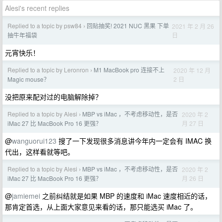
Alesi's recent replies
Replied to a topic by psw84
回贴抽奖! 2021 NUC 黑果 下单
2021 年 2 月 26
›
日
抽牛年福袋
元宵快乐！
Replied to a topic by Leronron
M1 MacBook pro 连接不上
2020 年 12 月
›
2 日
Magic mouse？
没把原来配对过的电脑解除掉？
Replied to a topic by Alesi
MBP vs iMac ，不考虑移动性，是否
2020 年 2
›
月 27 日
iMac 27 比 MacBook Pro 16 更强？
@
wanguorui123
搜了一下发现很多消息讲今年内一定会有 IMAC 换
代出，这样看就等吧。
Replied to a topic by Alesi
MBP vs iMac ，不考虑移动性，是否
2020 年 2
›
月 26 日
iMac 27 比 MacBook Pro 16 更强？
@
jamiemei
之前纠结就是如果 MBP 的速度和 iMac 速度相近的话，
那肯定首选，从上面大家意见来看的话，那只能选买 iMac 了。