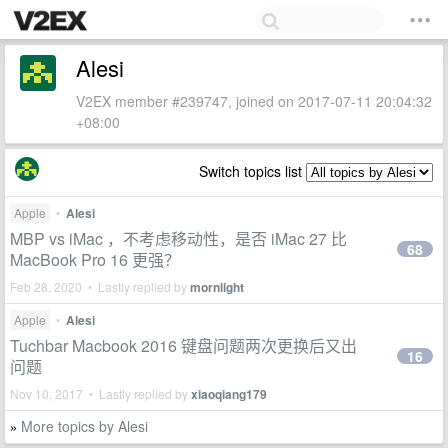
Alesi
V2EX member #239747, joined on 2017-07-11 20:04:32
+08:00
Switch topics list
Apple
•
Alesi
MBP vs iMac ，不考虑移动性，是否 iMac 27 比
68
MacBook Pro 16 更强？
Feb 28, 2020 • Lastly replied by
mornlight
Apple
•
Alesi
Tuchbar Macbook 2016 键盘问题两次更换后又出
16
问题
Nov 10, 2017 • Lastly replied by
xiaoqiang179
More topics by Alesi
»