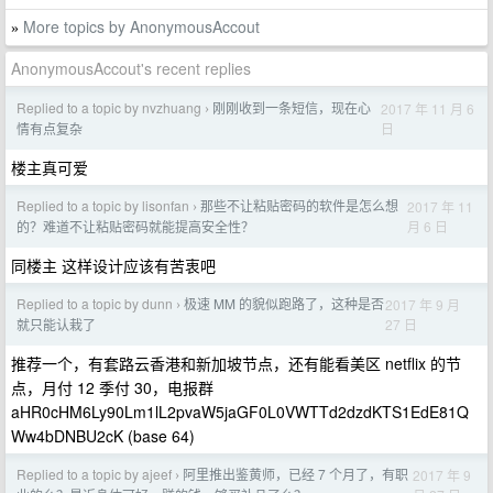
More topics by AnonymousAccout
»
AnonymousAccout's recent replies
Replied to a topic by nvzhuang
刚刚收到一条短信，现在心
2017 年 11 月 6
›
日
情有点复杂
楼主真可爱
Replied to a topic by lisonfan
那些不让粘贴密码的软件是怎么想
2017 年 11
›
月 6 日
的？难道不让粘贴密码就能提高安全性？
同楼主 这样设计应该有苦衷吧
Replied to a topic by dunn
极速 MM 的貌似跑路了，这种是否
2017 年 9 月
›
27 日
就只能认栽了
推荐一个，有套路云香港和新加坡节点，还有能看美区 netflix 的节
点，月付 12 季付 30，电报群
aHR0cHM6Ly90Lm1lL2pvaW5jaGF0L0VWTTd2dzdKTS1EdE81Q
Ww4bDNBU2cK (base 64)
Replied to a topic by ajeef
阿里推出鉴黄师，已经 7 个月了，有职
2017 年 9
›