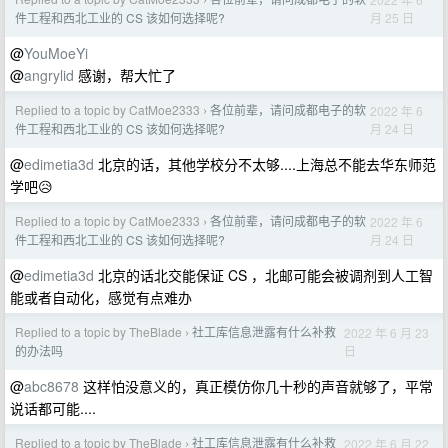
›
月 25 日
件工程和西北工业的 CS 该如何选择呢?
@
YouMoeYi
@
angrylid
感谢，帮大忙了
Replied to a topic by CatMoe2333
各位前辈，请问成都电子的软
2022 年 6
›
月 24 日
件工程和西北工业的 CS 该如何选择呢?
@
edimetia3d
北京的话，其他学校分不太够....上海总不能去华东师范
学吧😥
Replied to a topic by CatMoe2333
各位前辈，请问成都电子的软
2022 年 6
›
月 24 日
件工程和西北工业的 CS 该如何选择呢?
@
edimetia3d
北京的话北交能保证 CS ，北邮可能会被调剂到人工智
能或者自动化，感觉有点难办
Replied to a topic by TheBlade
社工库信息泄露有什么补救
2022 年 6 月 23
›
日
的办法吗
@
abc8678
这样怕没意义的，真正模仿你几十秒的声音就够了，平常
说话都可能....
Replied to a topic by TheBlade
社工库信息泄露有什么补救
2022 年 6 月 22
›