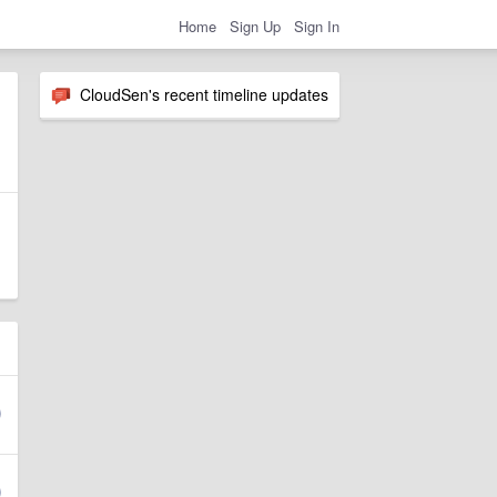
Home
Sign Up
Sign In
CloudSen's recent timeline updates