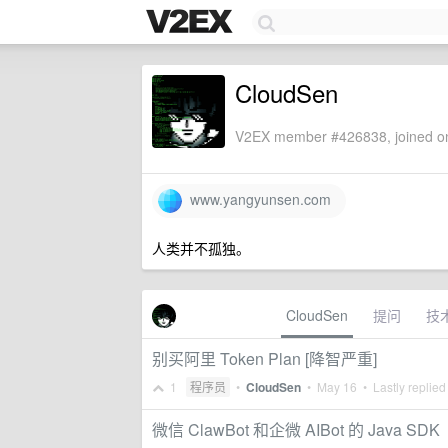
CloudSen
V2EX member #426838, joined on
www.yangyunsen.com
人类并不孤独。
CloudSen
提问
技
别买阿里 Token Plan [降智严重]
1
程序员
•
CloudSen
•
May 16
• Lastly replied
微信 ClawBot 和企微 AIBot 的 Java SDK