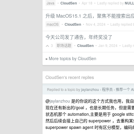
Java
•
CloudSen
•
Apr 18
• Lastly replied by
NULL
升级 MacOS15.1 之后，聚焦不能搜索出
macOS
•
CloudSen
•
Nov 4, 2024
• Lastly replied
今天公司发了通告，年终奖没了
3
职场话题
•
CloudSen
•
Jan 9, 2024
• Lastly 
More topics by CloudSen
»
CloudSen's recent replies
Replied to a topic by
jaylanzhou
程序员
推荐一个 AI
›
›
@
jaylanzhou
是的你说的这个方式我也用，我自己写了一个适
现在还有新出的/goal ，也是长期任务，但是需
状态机那个 automation,主要是用于 google
然后后续会接上自己的 superpower ，去重构某
superpower spawn agent 时有区分模型，编