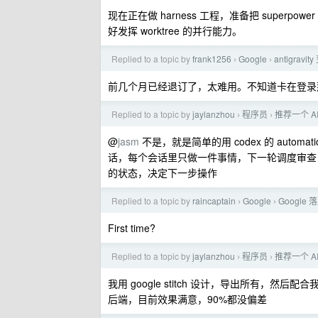
现在正在做 harness 工程，准备把 superp
好发挥 worktree 的并行能力。
Replied to a topic by
frank1256
Google
antigrav
›
›
前几个月已经退订了，太难用。不知道卡在登录那个
Replied to a topic by
jaylanzhou
程序员
推荐一个 AI
›
›
@
jasm
不是，就是简单的用 codex 的 auto
话，每个会话里只做一件事情，下一轮调度审查
的状态，决定下一步操作
Replied to a topic by
raincaptain
Google
Googl
›
›
First time?
Replied to a topic by
jaylanzhou
程序员
推荐一个 AI
›
›
我用 google stitch 设计，导出所有，然后配合我
后端，目前效果满意，90%都没偏差