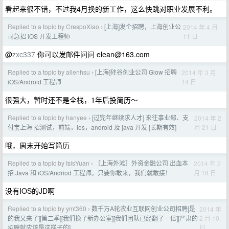
看起来很不错，不过我4月换的新工作，这么快跳对职业发展不利。
Replied to a topic by CrespoXiao
[上海]发个招聘，上海创业公
2014 年 4 月
›
11 日
司急招 iOS 开发工程师
@
zxc337
你可以发邮件问问
elean@163.com
Replied to a topic by allenhsu
[上海]硅谷创业公司 Glow 招聘
2014 年 3 月
›
14 日
iOS/Android 工程师
很强大，暂时还不是全栈，1年后投简历～
Replied to a topic by hanyee
[过完年继续求人才] 来往事业部、支
2014 年 2
›
月 21 日
付宝上海 招测试，前端，ios，android 及 java 开发 [长期有效]
哦，周末开始写简历
Replied to a topic by IsisYuan
［上海外滩］外资金融公司 出血本
2014 年 2
›
月 18 日
招 Java 和 iOS/Andriod 工程师。只要你敢来，我们就敢接！
没有IOS的JD啊
Replied to a topic by ymt360
数千万A轮农业互联网创业公司招聘[是
2014 年
›
2 月 10
的我又来了][第二季][我们换了新办公室][我们团队已经翻了一倍][严肃的
日
招聘就应该是这样子的]