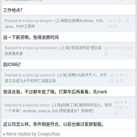
工作地点？
Replied to a topic by elvayen
[上海国企]招聘Android，iOS，
2014 年 1 月
›
23 日
Java，PHP工程师
说一下薪资啊，免得浪费时间
Replied to a topic by benzheren
[上海]“英语流利说”团队诚
2013 年 12 月 28
›
日
招各路英豪
招iOS吗？
Replied to a topic by iosrecruit
[上海] 招聘iOS技术牛人，大牛
2013 年 11
›
月 18 日
或立志成为大牛的同仁请看过来
很适合我，不过都年底了哦，打算年后再看看，先mark
2013 年
Replied to a topic by cococ
[上海][创新工场] 期待你的加入，给你
›
10 月 11
一个未来！Android, node.js, iOS 想快速成长？快来吧！
日
这公司怎么样，条件倒是符合，以前也做过家居智能。
More replies by CrespoXiao
»