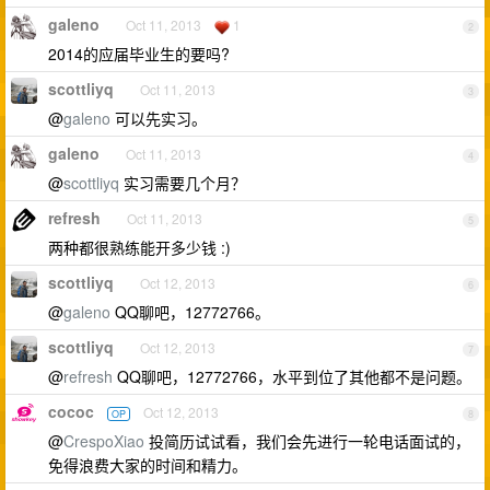
galeno
Oct 11, 2013
1
2
2014的应届毕业生的要吗?
scottliyq
Oct 11, 2013
3
@
galeno
可以先实习。
galeno
Oct 11, 2013
4
@
scottliyq
实习需要几个月？
refresh
Oct 11, 2013
5
两种都很熟练能开多少钱 :)
scottliyq
Oct 12, 2013
6
@
galeno
QQ聊吧，12772766。
scottliyq
Oct 12, 2013
7
@
refresh
QQ聊吧，12772766，水平到位了其他都不是问题。
cococ
Oct 12, 2013
OP
8
@
CrespoXiao
投简历试试看，我们会先进行一轮电话面试的，
免得浪费大家的时间和精力。