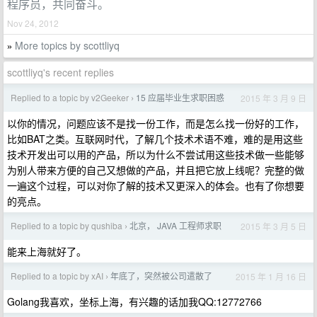
程序员，共同奋斗。
Nov 24, 2012
More topics by scottliyq
»
scottliyq's recent replies
Replied to a topic by v2Geeker
15 应届毕业生求职困惑
2015 年 3 月 9 日
›
以你的情况，问题应该不是找一份工作，而是怎么找一份好的工作，
比如BAT之类。互联网时代，了解几个技术术语不难，难的是用这些
技术开发出可以用的产品，所以为什么不尝试用这些技术做一些能够
为别人带来方便的自己又想做的产品，并且把它放上线呢？完整的做
一遍这个过程，可以对你了解的技术又更深入的体会。也有了你想要
的亮点。
Replied to a topic by qushiba
北京， JAVA 工程师求职
2015 年 3 月 5 日
›
能来上海就好了。
Replied to a topic by xAI
年底了，突然被公司遣散了
2015 年 1 月 16 日
›
Golang我喜欢，坐标上海，有兴趣的话加我QQ:12772766