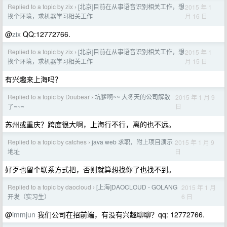
Replied to a topic by zix
[北京]目前在从事语音识别相关工作，想
2015 年 1
›
月 16 日
换个环境，求机器学习相关工作
@
zix
QQ:12772766.
Replied to a topic by zix
[北京]目前在从事语音识别相关工作，想
2015 年 1
›
月 15 日
换个环境，求机器学习相关工作
有兴趣来上海吗？
Replied to a topic by Doubear
坑爹啊~~ 大冬天的公司解散
2015 年 1 月 9
›
日
了~~~
苏州或重庆？跨度很大啊，上海行不行，离的也不远。
Replied to a topic by catches
java web 求职，附上项目演示
2015 年 1 月 9
›
日
地址
好歹也留个联系方式把，否则就算想找你了也找不到。
Replied to a topic by daocloud
[上海]DAOCLOUD - GOLANG
2015 年 1 月
›
6 日
开发（实习生）
@
immjun
我们公司在招前端，有没有兴趣聊聊？qq: 12772766.