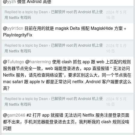
@
yyzh
微信 Android 高德
Replied to a topic by Dean
已解锁并 root 的 Android 机上使
2024 年 5 月
›
10 日
用 Netflix 有戏码
@
yy915cn
目前在用的就是 magisk Delta 搭配 MagiskHide 方案 +
PlayIntegrityFix
Replied to a topic by Dean
已解锁并 root 的 Android 机上使
2024 年 5 月
›
10 日
用 Netflix 有戏码
@
Tufutogo
@
hanierming
使用 clash 抓包 app 跟 web 上匹配的规则
服务器节点完全一致，web 端能登录进去，app 直接报错 “ 无法访问
Netflix 服务，请先检查网络设置”，要求区别这么大，同一个节点我在
mac safari 跟 apple tv 都是正常访问 netflix ,Android 客户端要求这么
高？
Replied to a topic by Dean
已解锁并 root 的 Android 机上使
2024 年 5 月
›
10 日
用 Netflix 有戏码
@
gam2046
#2 打开 app 就报错 无法访问 Netflix 服务注册登录页面
都不出来，手机浏览器能登录进去主页，我判断我的 clash 规则没啥
问题