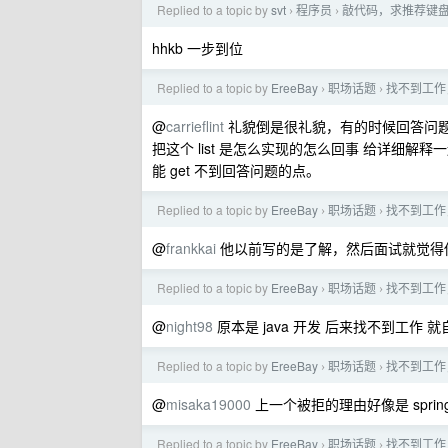
Replied to a topic by
svt
程序员
敲代码，求推荐键
›
›
hhkb 一步到位
Replied to a topic by
EreeBay
职场话题
找不到工作
›
›
@
carrieflint
礼貌倒是很礼貌，有的时候回答问题容
把这个 list 是怎么实现的怎么回事 给详细解
能 get 不到回答问题的点。
Replied to a topic by
EreeBay
职场话题
找不到工作
›
›
@
frankkai
他以前写的是了解，然后面试就觉得他回
Replied to a topic by
EreeBay
职场话题
找不到工作
›
›
@
night98
原本是 java 开发 后来找不到工作 
Replied to a topic by
EreeBay
职场话题
找不到工作
›
›
@
misaka19000
上一个被拒的理由好像是 spring
Replied to a topic by
EreeBay
职场话题
找不到工作
›
›