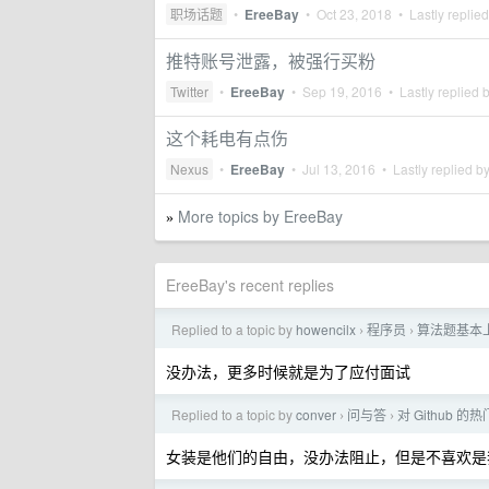
职场话题
•
EreeBay
•
Oct 23, 2018
• Lastly replie
推特账号泄露，被强行买粉
Twitter
•
EreeBay
•
Sep 19, 2016
• Lastly replied 
这个耗电有点伤
Nexus
•
EreeBay
•
Jul 13, 2016
• Lastly replied b
More topics by EreeBay
»
EreeBay's recent replies
Replied to a topic by
howencilx
程序员
算法题基本
›
›
没办法，更多时候就是为了应付面试
Replied to a topic by
conver
问与答
对 Github 
›
›
女装是他们的自由，没办法阻止，但是不喜欢是