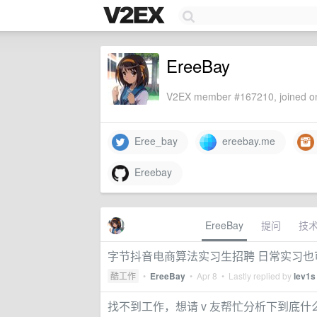
EreeBay
V2EX member #167210, joined on
Eree_bay
ereebay.me
Ereebay
EreeBay
提问
技
字节抖音电商算法实习生招聘 日常实习也
酷工作
•
EreeBay
•
Apr 8
• Lastly replied by
lev1s
找不到工作，想请 v 友帮忙分析下到底什