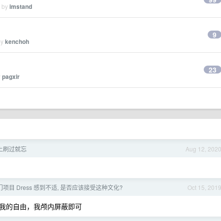
d by
imstand
9
by
kenchoh
23
y
pagxir
上刷过就忘
Aug 12, 202
的热门项目 Dress 感到不适, 是否应该接受这种文化?
Oct 15, 201
我的自由，我颅内屏蔽即可