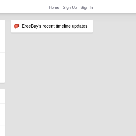
Home
Sign Up
Sign In
EreeBay's recent timeline updates