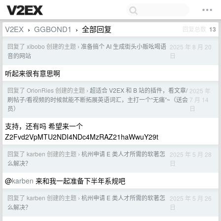
V2EX
GGBOND1
全部回复
回复总数
13
›
›
回复了 xibobo 创建的主题
准备搞个 AI 生成街头小贩吆喝语
2025 年 8 月 20
›
日
音的网站
听起来很有意思啊
回复了 OrionRies 创建的主题
超适合 V2EX 和 B 站的插件，看文章/
2025 年
›
7 月 14
刷帖子/看视频的时候就能不断拓展英语词汇，主打一个“无痛”~（送会
日
员）
支持，还有吗 希望来一个
Z2Fvd2VpMTU2NDI4NDc4MzRAZ21haWwuY29t
回复了 karben 创建的主题
杭州申请 E 类人才所需的软著怎
2025 年 5 月 28
›
日
么解决？
@
karben
来和我一起准备下半年系规吧
回复了 karben 创建的主题
杭州申请 E 类人才所需的软著怎
2025 年 5 月 26
›
日
么解决？