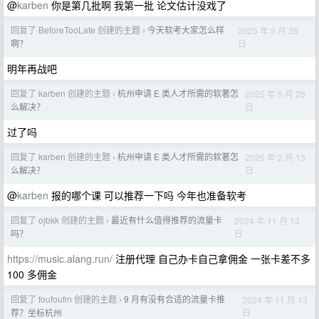
@
karben
你是第几批啊 我第一批 论文估计没戏了
回复了 BeforeTooLate 创建的主题
今天软考大家怎么样
2025 年 5 月 26
›
日
啊？
明年再战吧
回复了 karben 创建的主题
杭州申请 E 类人才所需的软著怎
2025 年 5 月 26
›
日
么解决？
过了吗
回复了 karben 创建的主题
杭州申请 E 类人才所需的软著怎
2025 年 2 月 13
›
日
么解决？
@
karben
报的哪个课 可以推荐一下吗 今年也准备软考
回复了 ojbkk 创建的主题
最近有什么值得推荐的流量卡
2024 年 11 月 13
›
日
吗？
https://music.alang.run/
注册代理 自己办卡自己拿佣金 一张卡差不多
100 多佣金
回复了 foufoufm 创建的主题
9 月有没有合适的流量卡推
2024 年 11 月 13
›
日
荐？坐标杭州