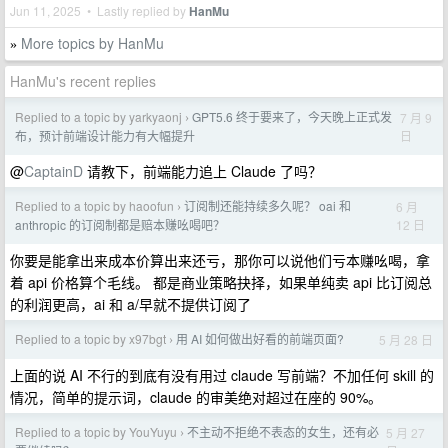
Jun 11, 2025 • Lastly replied by
HanMu
More topics by HanMu
»
HanMu's recent replies
Replied to a topic by yarkyaonj
GPT5.6 终于要来了，今天晚上正式发
7 月 9
›
日
布，预计前端设计能力有大幅提升
@
CaptainD
请教下，前端能力追上 Claude 了吗？
Replied to a topic by haoofun
订阅制还能持续多久呢？ oai 和
6 月
›
12 日
anthropic 的订阅制都是赔本赚吆喝吧？
你要是能拿出来成本价算出来还亏，那你可以说他们亏本赚吆喝，拿
着 api 价格算个毛线。 都是商业策略抉择，如果单纯卖 api 比订阅总
的利润更高，ai 和 a/早就不提供订阅了
Replied to a topic by x97bgt
用 AI 如何做出好看的前端页面?
5 月 28 日
›
上面的说 AI 不行的到底有没有用过 claude 写前端？不加任何 skill 的
情况，简单的提示词，claude 的审美绝对超过在座的 90%。
Replied to a topic by YouYuyu
不主动不拒绝不表态的女生，还有必
5 月 27
›