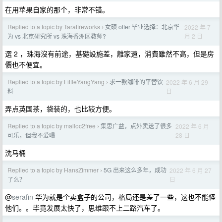
在用苹果自家的那个，非常不错。
Replied to a topic by Tarafireworks
女硕 offer 毕业选择：北京华
2022 年 7
›
月 2 日
为 vs 北京研究所 vs 珠海香洲区教师?
選 2 ，珠海沒有前途，基礎設施差，離家遠，消費雖然不高，但是房
價也不便宜。
Replied to a topic by LittleYangYang
求一款咖啡的平替饮
2022 年 6 月 29
›
日
料
弄点英国茶，袋装的，也比较方便。
Replied to a topic by malloc2free
集思广益，点外卖送了很多
2022 年 6 月
›
28 日
可乐，但我不爱喝
洗马桶
Replied to a topic by HansZimmer
5G 出来这么多年，成功
2022 年 6 月 27
›
日
了么？
@
serafin
华为就是个卖盒子的公司，格局还是差了一些，这也不能怪
他们。。毕竟发展太快了，思维跟不上二路汽车了。