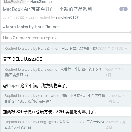
MacBook Air
•
HansZimmer
MacBook Air 可能会开创一个新的产品系列
8
Jun 14, 2022 • Lastly replied by
arnolehe0157
More topics by HansZimmer
»
HansZimmer's recent replies
Replied to a topic by HansZimmer
Mac 的显示器搭配问题
2022 年 7 月 20 日
›
買了 DELL U3223QE
Replied to a topic by Danswerme
求推荐一个比较小的 ITX 机
2022 年 7 月
›
3 日
箱(不需要显卡)
@
tripper
这个不错，我放购物车了。
Replied to a topic by yuthelloworld
想问下台式机， 4 个内存槽，
2022 年 7
›
月 2 日
目前 2 个 8G，如何扩展内存？
加两根 8G 最便宜也最方便，32G 容量绝对够用了。
Replied to a topic by LongLights
有没有 “magsafe 三合一收纳
2022 年 7 月
›
2 日
支架” 这样的产品