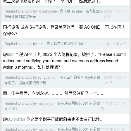
第二次是电脑操作的，上传了一个 PDF ，然后就过了。
Replied to a topic by ricwangcom
为了整 ac one，准备把国区
2025 年 12 月
›
4 日
账号迁移到美区账号
国行设备 或者 港行设备，登录美区账号，买 AC ONE ，可以在国内
保修么？
Replied to a topic by ibkr
在 v 站学会的姿势之 ibkr
2025 年 12 月 4 日
›
@
ibkr
个税 APP 上的 2025 个人纳税记录，被拒了，“Please submit
a document verifying your name and overseas address issued
within 3 months”，如何处理呢？
Replied to a topic by songtianlun
用了三年的美区 PayPal 账
2025 年 11 月
›
10 日
号没了，提醒大家慎传护照
同上传护照后，立刻永封。。。。然后又注册了一个。。
Replied to a topic by heyjianjun
买车决赛圈极氪 001 还是蔚
2025 年 3 月 18
›
日
来 ET5T
@
taylorsfan
你这两个例子可能跟蔚来也不太有可比性。
Replied to a topic by heyjianjun
买车决赛圈极氪 001 还是蔚
2025 年 3 月 18
›