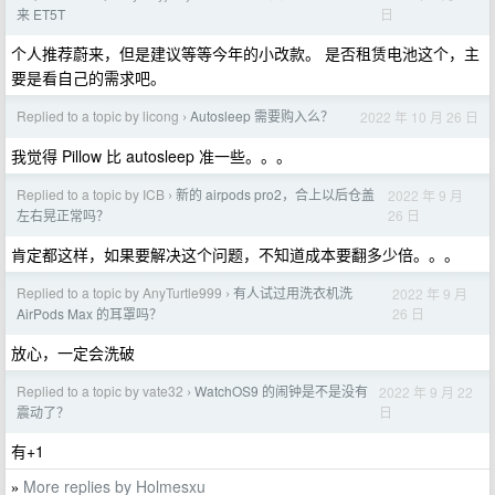
日
来 ET5T
个人推荐蔚来，但是建议等等今年的小改款。 是否租赁电池这个，主
要是看自己的需求吧。
Replied to a topic by licong
Autosleep 需要购入么？
2022 年 10 月 26 日
›
我觉得 Pillow 比 autosleep 准一些。。。
Replied to a topic by ICB
新的 airpods pro2，合上以后仓盖
2022 年 9 月
›
26 日
左右晃正常吗？
肯定都这样，如果要解决这个问题，不知道成本要翻多少倍。。。
Replied to a topic by AnyTurtle999
有人试过用洗衣机洗
2022 年 9 月
›
26 日
AirPods Max 的耳罩吗？
放心，一定会洗破
Replied to a topic by vate32
WatchOS9 的闹钟是不是没有
2022 年 9 月 22
›
日
震动了？
有+1
More replies by Holmesxu
»