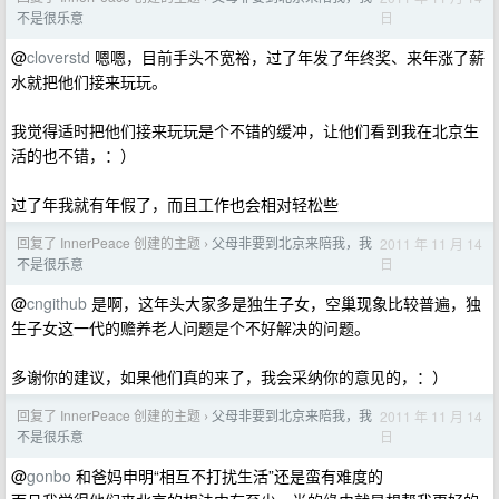
日
不是很乐意
@
cloverstd
嗯嗯，目前手头不宽裕，过了年发了年终奖、来年涨了薪
水就把他们接来玩玩。
我觉得适时把他们接来玩玩是个不错的缓冲，让他们看到我在北京生
活的也不错，：）
过了年我就有年假了，而且工作也会相对轻松些
回复了 InnerPeace 创建的主题
父母非要到北京来陪我，我
2011 年 11 月 14
›
日
不是很乐意
@
cngithub
是啊，这年头大家多是独生子女，空巢现象比较普遍，独
生子女这一代的赡养老人问题是个不好解决的问题。
多谢你的建议，如果他们真的来了，我会采纳你的意见的，：）
回复了 InnerPeace 创建的主题
父母非要到北京来陪我，我
2011 年 11 月 14
›
日
不是很乐意
@
gonbo
和爸妈申明“相互不打扰生活”还是蛮有难度的