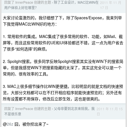
回复了 InnerPeace 创建的主题
除了工业设计，MAC比WIN在
2011 年 11 月
›
17 日
用户体验上好在哪里？
大家讨论蛮激烈的，我仔细想了下，除了Spaces/Expose，我来列举
下我觉得MAC比WIN好的地方：
1. 常用软件的集成。MAC集成了很多常用的软件、功能，如Mail、截
屏等，而且这些常用软件的UE和UI体验都还不错，这一点为用户省去
了很多“如何选择”的麻烦。
2. Spolight搜索。很多同学反映Spolight搜索其实没有WIN下的搜索简
单，但是我感觉WIN下把搜索隐藏的太深了，其实这完全可以是一个
常用的、很有效率的工具。
3. MAC上很多细节操作比WIN更便捷。比较明显的就是文档的快速预
览，大部分文档都可以在不打开相应程序就能快速预览的；另外还有
所有设置都不用保存，修改后立即生效，这也是很爽的。
回复了 InnerPeace 创建的主题
父母非要到北京来陪我，我
2011 年 11 月 15
›
日
不是很乐意
@
26z
囧，被你挖出来了~