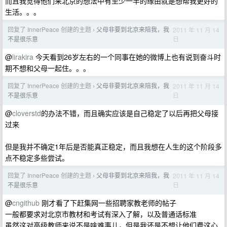
而且我觉得他们来北京的想法中有至少一半的缘由就是想帮我更好的
生活。。。
回复了 InnerPeace 创建的主题
父母非要到北京来陪我，我
2011 年 11 月 14
›
日
不是很乐意
@
lirakira
今天看到26岁左右的一个同事在她的微博上也有说到奋斗时
期不想和父母一起住。。。
回复了 InnerPeace 创建的主题
父母非要到北京来陪我，我
2011 年 11 月 14
›
日
不是很乐意
@
cloverstd
的办法不错，而且确实应该是自己稳定了以后再把父母接
过来
但是我并不确定1年后是否能真正稳定，而且我想在人生的这个阶段多
点不稳定多些尝试。
回复了 InnerPeace 创建的主题
父母非要到北京来陪我，我
2011 年 11 月 14
›
日
不是很乐意
@
cngithub
刚才看了下赶集网一些招聘家教老师的帖子
一般都要求对北京市教材和考试有深入了解，以及普通话标准
虽然这对高级教师来说不是啥难事儿，但是我还是不想让他们费这心