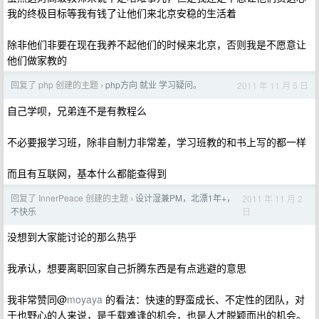
我的终极目标等我有钱了让他们来北京安稳的生活着
除非他们非要在现在我养不起他们的时候来北京，否则我是不愿意让
他们做家教的
回复了 php 创建的主题
php方向 就业 学习疑问。
2011 年 11 月 5 日
›
自己学呗，兄弟连不是有教程么
不必要报学习班，除非自制力非常差，学习班教的和书上写的都一样
而且有互联网，基本什么都能查得到
回复了 InnerPeace 创建的主题
设计湿兼PM，北漂1年+，
2011 年 11 月 2
›
日
不快乐
没想到大家能讨论的那么热乎
我承认，想要离职回家自己折腾东西是有点逃避的意思
我非常赞同@
moyaya
的看法：快速的野蛮成长、不定性的团队，对
于也野心的人来说，是千载难逢的机会，也是人才脱颖而出的机会。