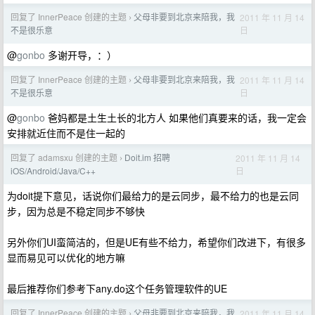
回复了 InnerPeace 创建的主题
父母非要到北京来陪我，我
2011 年 11 月 14
›
日
不是很乐意
@
gonbo
多谢开导，：）
回复了 InnerPeace 创建的主题
父母非要到北京来陪我，我
2011 年 11 月 14
›
日
不是很乐意
@
gonbo
爸妈都是土生土长的北方人 如果他们真要来的话，我一定会
安排就近住而不是住一起的
回复了 adamsxu 创建的主题
Doit.im 招聘
2011 年 11 月 14
›
日
iOS/Android/Java/C++
为doit提下意见，话说你们最给力的是云同步，最不给力的也是云同
步，因为总是不稳定同步不够快
另外你们UI蛮简洁的，但是UE有些不给力，希望你们改进下，有很多
显而易见可以优化的地方嘛
最后推荐你们参考下any.do这个任务管理软件的UE
回复了 InnerPeace 创建的主题
父母非要到北京来陪我，我
2011 年 11 月 14
›