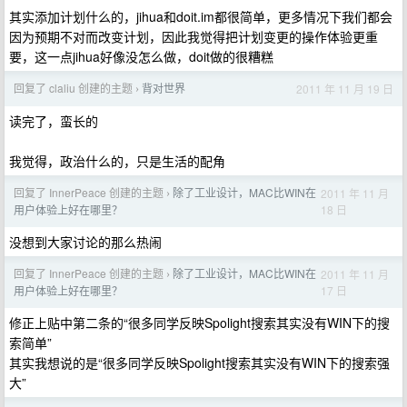
其实添加计划什么的，jihua和doit.im都很简单，更多情况下我们都会
因为预期不对而改变计划，因此我觉得把计划变更的操作体验更重
要，这一点jihua好像没怎么做，doit做的很糟糕
回复了 claliu 创建的主题
背对世界
2011 年 11 月 19 日
›
读完了，蛮长的
我觉得，政治什么的，只是生活的配角
回复了 InnerPeace 创建的主题
除了工业设计，MAC比WIN在
2011 年 11 月
›
18 日
用户体验上好在哪里？
没想到大家讨论的那么热闹
回复了 InnerPeace 创建的主题
除了工业设计，MAC比WIN在
2011 年 11 月
›
17 日
用户体验上好在哪里？
修正上贴中第二条的“很多同学反映Spolight搜索其实没有WIN下的搜
索简单”
其实我想说的是“很多同学反映Spolight搜索其实没有WIN下的搜索强
大”