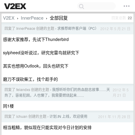
V2EX
InnerPeace
全部回复
回复总数
22
›
›
回复了 InnerPeace 创建的主题
求推荐邮件客户端（PC）
2012 年 5 月 21 日
›
感谢大家推荐，先试下Thunderbird
sylpheed没听说过，研究完雷鸟就研究下
其实也想用Outlook，回头也研究下
磨刀不误砍柴工，找个趁手的
回复了 feiandxs 创建的主题
我想听听你们的热血励志故事……天
2012 年 5
›
月 21 日
热了，容易犯困，人也懒了，我需要燃烧起来……
同1楼
回复了 ichuan 创建的主题
计划.IN 上线，欢迎使用
2011 年 11 月 28 日
›
相当粗糙，貌似现在只能实现对今日计划的安排