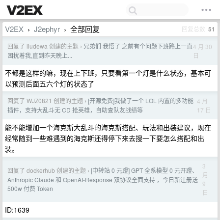
V2EX
J2ephyr
全部回复
回复总数
51
›
›
回复了 liudewa 创建的主题
兄弟们 我悟了 之前有个问题下班路上一直
4 月 30
›
日
困扰着我,直到昨天晚上...
不都是这样的嘛，现在上下班，只要看第一个灯是什么状态，基本可
以预测后面五六个灯的状态了
回复了 WJZ0821 创建的主题
[开源免费]我做了一个 LOL 内置的多功能
4 月
›
17 日
插件，支持大乱斗无 CD 抢英雄，自助查队友战绩等
能不能增加一个海克斯大乱斗的海克斯搭配、玩法和出装建议，现在
经常随到一些难遇到的海克斯还得停下来去搜一下要怎么搭配和出
装。
3
回复了 dockerhub 创建的主题
[中转站 0 元蹬] GPT 全系模型 0 元开蹬、
›
月
Anthropic Claude 和 OpenAI-Response 双协议全面支持 ，今日新注册送
9
500w 付费 Token
日
ID:1639