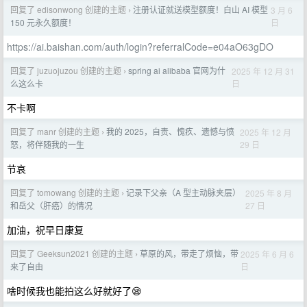
回复了 edisonwong 创建的主题
注册认证就送模型额度！白山 AI 模型
3 月 6
›
日
150 元永久额度！
https://ai.baishan.com/auth/login?referralCode=e04aO63gDO
回复了 juzuojuzou 创建的主题
spring ai alibaba 官网为什
2025 年 12 月 31
›
日
么这么卡
不卡啊
回复了 manr 创建的主题
我的 2025，自责、愧疚、遗憾与愤
2025 年 12 月
›
29 日
怒，将伴随我的一生
节哀
回复了 tomowang 创建的主题
记录下父亲（A 型主动脉夹层）
2025 年 8 月
›
27 日
和岳父（肝癌）的情况
加油，祝早日康复
回复了 Geeksun2021 创建的主题
草原的风，带走了烦恼，带
2025 年 6 月 6
›
日
来了自由
啥时候我也能拍这么好就好了😪