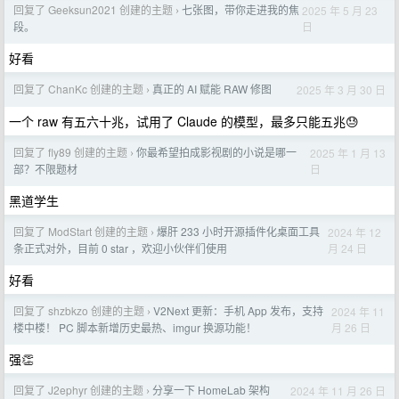
回复了 Geeksun2021 创建的主题
七张图，带你走进我的焦
2025 年 5 月 23
›
日
段。
好看
回复了 ChanKc 创建的主题
真正的 AI 赋能 RAW 修图
2025 年 3 月 30 日
›
一个 raw 有五六十兆，试用了 Claude 的模型，最多只能五兆😓
回复了 fly89 创建的主题
你最希望拍成影视剧的小说是哪一
2025 年 1 月 13
›
日
部？不限题材
黑道学生
回复了 ModStart 创建的主题
爆肝 233 小时开源插件化桌面工具
2024 年 12
›
月 24 日
条正式对外，目前 0 star ，欢迎小伙伴们使用
好看
回复了 shzbkzo 创建的主题
V2Next 更新：手机 App 发布，支持
2024 年 11
›
月 26 日
楼中楼！ PC 脚本新增历史最热、imgur 换源功能！
强👏
回复了 J2ephyr 创建的主题
分享一下 HomeLab 架构
2024 年 11 月 26 日
›