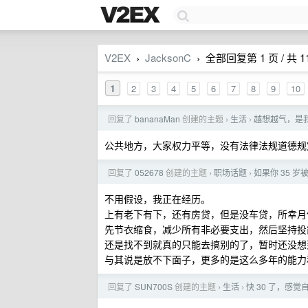
V2EX
JacksonC
全部回复第 1 页 / 共 1
›
›
1
2
3
4
5
6
7
8
9
10
回复了
bananaMan
创建的主题
生活
越想越气，是
›
›
公共地方，大家权力平等，没有法律法规道德规
回复了
052678
创建的主题
职场话题
如果你 35 
›
›
不用假设，我正在经历。
上有老下有下，还有房贷，但是没车贷，所幸月
先节衣缩食，减少所有非必要支出，然后坚持投
还是找不到就真的只能去搞别的了，暂时还没想
与其说是放不下面子，更多的是这么多年的能力
回复了
SUN700S
创建的主题
生活
快 30 了，感
›
›