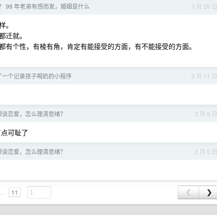
 99 年老弟有感而发，婚姻是什么
3 月 26 
样。
都迁就。
都有个性，有棱有角，肯定有能接受的方面，有不能接受的方面。
了一个记录孩子喝奶的小程序
3 月 11 
想谈恋爱，怎么理清思绪？
3 月 6 
有点可耻了
想谈恋爱，怎么理清思绪？
3 月 6 
...
11
❮
❯