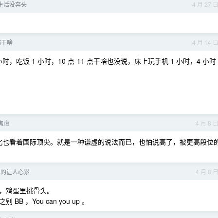
生活没奔头
4 月 27 
都干啥
4 月 14 
 小时，吃饭 1 小时，10 点-11 点干啥也没说，床上玩手机 1 小时，4 小时
焦虑
4 月 8 
北也看着国际顶尖。就是一种谦虚的说法而已，也怕说高了，被更高段位
真的让人心累
4 月 8 
，鸡蛋里挑骨头。
，You can you up 。