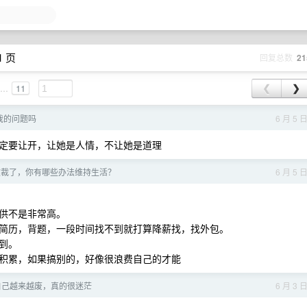
1 页
回复总数
21
...
11
❮
❯
我的问题吗
6 月 5 
定要让开，让她是人情，不让她是道理
岁被裁了，你有哪些办法维持生活？
6 月 5 
供不是非常高。
简历，背题，一段时间找不到就打算降薪找，找外包。
到。
积累，如果搞别的，好像很浪费自己的才能
觉自己越来越废，真的很迷茫
6 月 3 