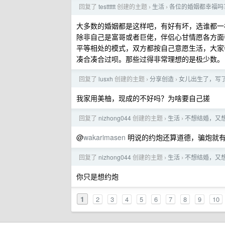
回复了
testttttt
创建的主题
生活
各位的婚姻都幸福吗？
›
›
大多数的婚姻都是这样吧，有好有坏，选谁都一
除非自己是富哥或者巨佬，伴侣心甘情愿各方面
平等相处的模式，双方都按自己意愿生活，大家
凑合凑合过呗。那些过得非常理想的是极少数。
回复了
lusxh
创建的主题
分享创造
女儿出生了，写
›
›
我家用美柚，现成的不好吗？为啥要自己搓
回复了
nizhong044
创建的主题
生活
不想结婚，又
›
›
@
wakarimasen
明说的约炮还算道德，骗炮就
回复了
nizhong044
创建的主题
生活
不想结婚，又
›
›
你只是想约炮
1
2
3
4
5
6
7
8
9
10