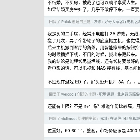
不结婚，不买房，被裁了也可以躺平享受人生。
如果结婚买房生娃了，几乎不敢停下来。一直要
回复了
Poluk
创建的主题
装修
好奇大家客厅电视区
›
›
我是买的二手房，经常用电脑打 3A 游戏，无
搬了几次，弄了个带轮子的底座搬主机，也觉得
后来主机搬到客厅的角落，用智能家居的按钮控制开
的时候插插下线，不用的时候，拔出来藏起来。
我的结论是能埋线尽量埋线，还有线材要最好的，
看电影的话，可以电视和 NAS 接有线，基本能
不过现在游戏 ED 了，好久没开机打 3A 了。。
回复了
weicools
创建的主题
职场话题
北京裁员赔偿
›
›
还能有上限？不是 n+1 吗？难道年份比较高
回复了
victimsss
创建的主题
深圳
在深住小区房和城
›
›
位置好，50-60 平，整套，市场价应该是 4000-5