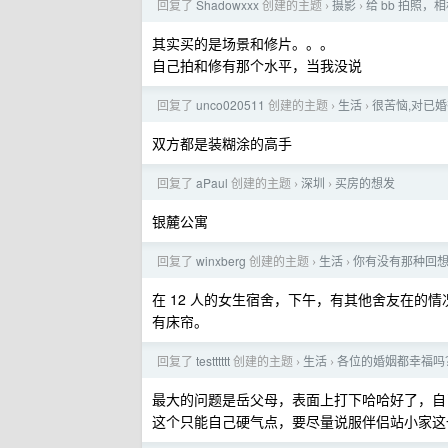
回复了
Shadowxxx
创建的主题
摄影
给 bb 拍照，
›
›
其实买的是场景和修片。。。
自己拍和修有那个水平，当我没说
回复了
unco020511
创建的主题
生活
很苦恼,对已
›
›
双方都是装糊涂的高手
回复了
aPaul
创建的主题
深圳
买房的想发
›
›
银麓公寓
回复了
winxberg
创建的主题
生活
你有没有那种回
›
›
在 12 人的女生宿舍，下午，有其他舍友在的
有床帘。
回复了
testttttt
创建的主题
生活
各位的婚姻都幸福吗？
›
›
最大的问题是岳父母，表面上打下哈哈好了，自
这个只能自己硬气点，要尽量说服伴侣站小家这