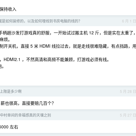
保持收入
域是如何装修的，以及如何埋线到书房电脑的线的？
6 月 1 
线手柄趟沙发打游戏真的舒服，一开始试过搬主机 12 斤，但是实在太重了
麻烦。
关机，直接 5 米 HDMI 线拉过去，就是走线很难隐藏，有点挡路，
HDMI2.1 ，不然高清和高频不能兼顾，打游戏必须有线。
跑。
。
上限是多少啊
5 月 28 
，月薪也很高，直接要赔几百个？
中村单间的幸福感真的天壤之别
5 月 27 
000 左右