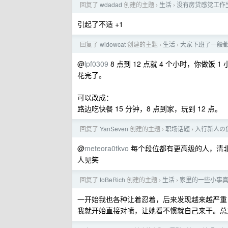
回复了
wdadad
创建的主题
生活
没有房贷感觉工作
›
›
引起了不适 +1
回复了
widowcat
创建的主题
生活
大家下班了一般
›
›
@
lpf0309
8 点到 12 点就 4 个小时，你做饭 1
花完了。
可以改成：
路边吃快餐 15 分钟，8 点到家，玩到 12 点。
回复了
YanSeven
创建的主题
职场话题
入行新人の
›
›
@
meteora0tkvo
每个段位都有更高级的人，清
人见笑
回复了
toBeRich
创建的主题
生活
家里的一些小事
›
›
一开始我也各种让着忍着，后来发现越来越严重
我就开始直接对喷，让她看不惯就自己来干。总之别 BB 