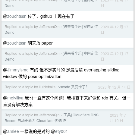
›
日
Demo
@
zouchtssn
传了，github 上现在有了
Replied to a topic by JeffersonQin
[进来看个乐] 室内定位
2023 年 12 月 17
›
日
Demo
@
zouchtssn
明天放 paper
Replied to a topic by JeffersonQin
[进来看个乐] 室内定位
2023 年 12 月 17
›
日
Demo
@
Jimmyisme
有的 但不是实时的 是最后拿 overlapping sliding
window 做的 pose optimization
Replied to a topic by liuidetmks
vscode 又变卡了？
2023 年 12 月 14 日
›
@
meiyiliya
我也一直有这个问题！我排查下来好像和 rdp 有关，但一
直没有解决方案
Replied to a topic by JeffersonQin
[工具] Cloudflare DNS
2023 年 7
›
月 10 日
Record 自动更新为 Cloudflare 优选 IP
@
amlee
一楼说的是对的 @
ety001