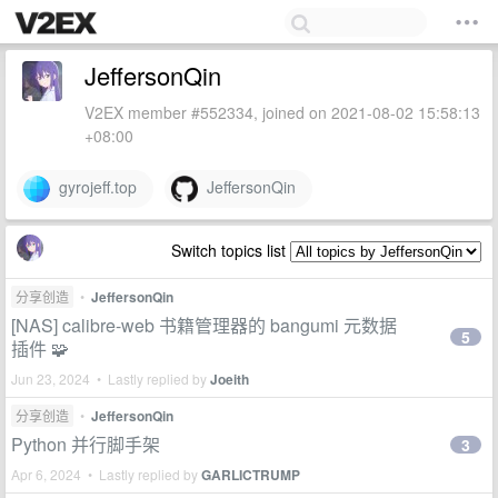
JeffersonQin
V2EX member #552334, joined on 2021-08-02 15:58:13
+08:00
gyrojeff.top
JeffersonQin
Switch topics list
分享创造
•
JeffersonQin
[NAS] calibre-web 书籍管理器的 bangumi 元数据
5
插件 🧩
Jun 23, 2024 • Lastly replied by
Joeith
分享创造
•
JeffersonQin
Python 并行脚手架
3
Apr 6, 2024 • Lastly replied by
GARLICTRUMP