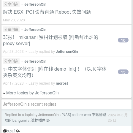
分享创造
•
JeffersonQin
解决 ESXi PCI 设备直通 Reboot 失效问题
May 23, 2023
分享创造
•
JeffersonQin
悲报！ mikanani 蜜柑计划被墙 [附新鲜出炉的
10
proxy server]
Apr 23, 2023 • Lastly replied by
JeffersonQin
分享创造
•
JeffersonQin
✨ 中文字体识别 [附在线 demo link] ！（CJK 字体
15
夹杂英文均可）
Apr 17, 2023 • Lastly replied by
morost
More topics by JeffersonQin
»
JeffersonQin's recent replies
Replied to a topic by JeffersonQin
[NAS] calibre-web 书籍管理
2024 年 6 月
›
25 日
器的 bangumi 元数据插件 🧩
@
xzaf
🥳