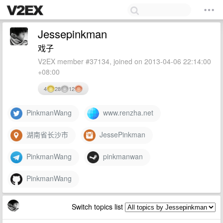
Jessepinkman
戏子
V2EX member #37134, joined on 2013-04-06 22:14:00
+08:00
4
28
12
PinkmanWang
www.renzha.net
湖南省长沙市
JessePinkman
PinkmanWang
pinkmanwan
PinkmanWang
Switch topics list