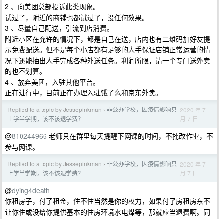
2 、向美团总部投诉此类现象。
试过了，附近的商铺也都试过了，没任何效果。
3 、尽量自己配送，引流到店消费。
附近小区在允许的情况下，都是自己在送，店内也有二维码加好友提
示免费配送。但不是每个小店都有足够的人手保证店铺正常运营的情
况下还能抽出人手完成各种外送任务。利润所限，请一个专门送外卖
的也不划算。
4 、放弃美团，入驻其他平台。
正在进行中，目前正在办理入驻饿了么和京东外卖。
Replied to a topic by Jessepinkman
非公办学校，因疫情影响只
2020 年 7
›
月 7 日
上学半学期，该不该退学费？
@
810244966
老师只在群里每天提醒下网课的时间，不批改作业，不
参与网课。
Replied to a topic by Jessepinkman
非公办学校，因疫情影响只
2020 年 7
›
月 7 日
上学半学期，该不该退学费？
@
dying4death
你租房子，付了租金，住不住当然是你的权力，如果付了房租房东不
让你住或没给你提供基本的住房环境水电煤等，那就应当退费啊。同