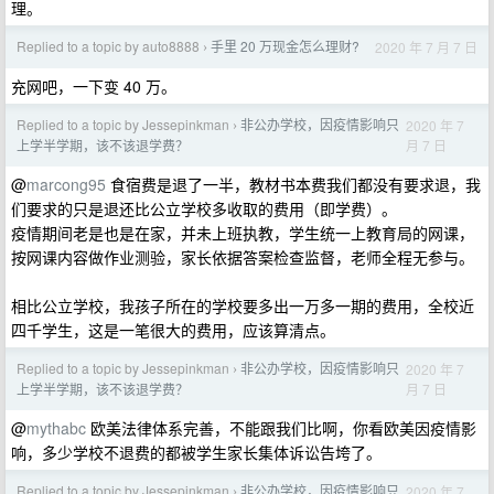
理。
Replied to a topic by auto8888
手里 20 万现金怎么理财?
2020 年 7 月 7 日
›
充网吧，一下变 40 万。
Replied to a topic by Jessepinkman
非公办学校，因疫情影响只
2020 年 7
›
月 7 日
上学半学期，该不该退学费？
@
marcong95
食宿费是退了一半，教材书本费我们都没有要求退，我
们要求的只是退还比公立学校多收取的费用（即学费）。
疫情期间老是也是在家，并未上班执教，学生统一上教育局的网课，
按网课内容做作业测验，家长依据答案检查监督，老师全程无参与。
相比公立学校，我孩子所在的学校要多出一万多一期的费用，全校近
四千学生，这是一笔很大的费用，应该算清点。
Replied to a topic by Jessepinkman
非公办学校，因疫情影响只
2020 年 7
›
月 7 日
上学半学期，该不该退学费？
@
mythabc
欧美法律体系完善，不能跟我们比啊，你看欧美因疫情影
响，多少学校不退费的都被学生家长集体诉讼告垮了。
Replied to a topic by Jessepinkman
非公办学校，因疫情影响只
2020 年 7
›