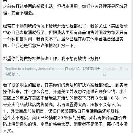
之前有打过美团的举报电话，但根本没用，你们业务经理还是区域经
理，完全不理会。
经常在不通知我的情况下给我开活动我都忍了，我多关注下美团活动
中心自己去取消就行了。但把我店里所有商品销售时间改为每天只有
一分钟销售时间，我真忍不了。虽然已经在办其他平台准备退出美
团，但我还是给您把详细情况汇报一下。
希望你们能做好相关保密工作，我不想再被线下报复！
Replied to a topic by Jessepinkman
作为商家，我被美团无
2020 年 8 月 29
›
日
情报复了。
看了很多朋友的回复，其实你们的想法和解决方案我都想过，到实际
操作起来，并不那么容易。开通美团并没想过通过它赚多少钱，小店
美团上的商品在美团不给我乱开活动的情况下只有 3 ％至 10 ％，本
来外卖商品就比店内售价高，若再设置得太高，压根不会有人点。
1 、外卖商品加价销售，保证在被美团私自开启活动后还能赚钱。
这个太不现实，美团已经抽取 20 ％多的分成，如若再把商品加价去
防止活动损失的话，商品价格会太高，消费者不是傻子，那样根本没
人买。