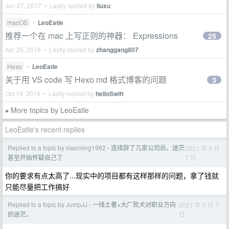
Jun 27, 2017 • Lastly replied by
liuxu
macOS
•
LeoEatle
推荐一个在 mac 上写正则的神器： Expressions
25
Apr 25, 2018 • Lastly replied by
zhanggang807
Hexo
•
LeoEatle
关于用 VS code 写 Hexo md 格式博客的问题
3
Oct 19, 2016 • Lastly replied by
helloSwift
More topics by LeoEatle
»
LeoEatle's recent replies
Replied to a topic by xiaoming1992
连续辞了几家公司后，迷茫
2021 年 9 月
›
7 日
甚至开始怀疑自己了
你的要求有点太高了...现实中的项目都有这样那样的问题，拿了钱就
只能尽量把工作搞好
Replied to a topic by JumpJJ
一线土著+大厂败犬对职业方向
2021 年 9 月 7
›
日
的迷茫。