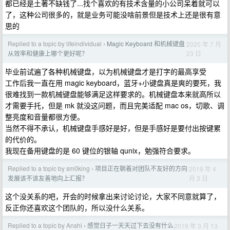
都已经是土著不缺钱了...找个喜欢的有技术含量的小公司呆着就可以
了，这种公司很多的，就是业务可能没啥前景但是技术上还是很有意
思的
Replied to a topic by lifeindividual
Magic Keyboard 和机械键盘
2020 年 7 月
›
23 日
从效率和健康上哪个更好呢？
毕业前试遍了各种机械键盘，以为机械键盘才是打字的最高享受
工作后我一直在用 magic keyboard，蓝牙+小键盘真是爽的要死，我
很难找到一款机械键盘能够满足这样要求的。机械键盘本来就高所以
才需要手托，但是 mk 就没这问题，而且完美适配 mac os，切歌、调
整亮度和音量都很方便。
当然不得不承认，机械键盘手感好是好，但是手感好是要付出按键累
的代价的。
我现在备用键盘的是 60 键位的银轴 qunix，勉强符合要求。
Replied to a topic by sm0king
项目正在朝着对团队不友好的方向
2019 年 4
›
月 3 日
发展该不该友善地向上汇报？
这个没关系的吧，开会的时候拿出来讨论讨论，大家不同意就算了，
反正你还喜欢这个团队的，所以没什么关系。
Replied to a topic by Anshi
感觉日子一天天过下去没有什么
2019 年 3 月 13
›