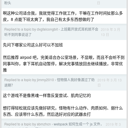
日
盼头
啊这种公司适合我，我就觉得工作就工作，干嘛在工作时间扯那么多
皮，8 点能下班太爽了，我自己有太多东西想做的了
Replied to a topic by dxgfalcongbit
上班戴开放式耳机就不会
2019 年 3 月
›
13 日
听不到同事说话了
先问下哪家公司这么好可以不加班
然后推荐 airpod 吧，完美适合办公室场景，不显眼，而且不会听不到
同事叫你，拿下耳机自动暂停，解决完事情放回去继续播放，非常优
雅
Replied to a topic by jimmy2010
怪物猎人我好像渡过了劝
2019 年 3 月 13
›
日
退期？
这个游戏不是像黑魂一样靠反复尝试、肌肉记忆的
想打得轻松就应该先做好研究，怪物有什么动作、肉质如何、弱什么
东西、应该带什么东西，然后选好对应的武器去打
Replied to a topic by sbmzhcn
webpack 如何生成一个 js 文件，
2019 年 3
›