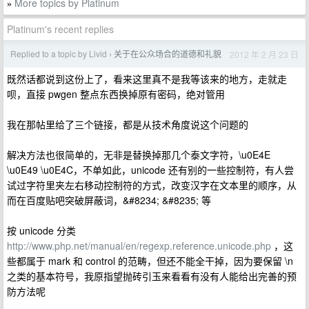
More topics by Platinum
»
Platinum's recent replies
Replied to a topic by Livid
关于在公众场合的道德和礼貌
2012 年 2 月 23 日
›
既然话都说到这份上了，看来这里真不是我等该来的地方，走就走
呗，直接 pwgen 整点东西换掉原有密码，绝对管用
我在那帖里给了三个链接，都是从技术角度说这个问题的
解决方法也很简单的，无非是替换掉那几个泰文字符，\u0E4E
\u0E49 \u0E4C，不单如此，unicode 还有别的一些控制符，有人尝
试过字符里夹左右移动控制符的方式，改变汉字在文本里的顺序，从
而在百度贴吧突破屏蔽词，&#8234; &#8235; 等
按 unicode 分类
http://www.php.net/manual/en/regexp.reference.unicode.php
，这
些都属于 mark 和 control 的范畴，但还不能全干掉，因为要保留 \n
之类的基本符号，我原指望抛砖引玉来看看有没有人能给出完善的预
防方法呢