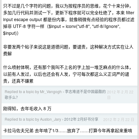
只不过是几个字符的问题，我以为按程序员的思维，花个十来分钟，
多加几行代码并测试一下，更新下程序就可以完全杜绝了，本来 filter
input escape output 都是份内事，就像稍微有点经验的程序员都过滤
掉非 UTF-8 字符一样（$input = iconv("utf-8", "utf-8//ignore",
$input)）
非要发两个帖子来说这是道德问题，要谴责，这种解决方式实在让人
费解
什么喷射体啊，还有那个我叫不上名的字上加一堆芝麻点的什么体，
以前有人发过，以后也还会有人发，宁可每次都这么义正词严的谴
责，还真不嫌累
Replied to a topic by Mr_Vangogh
李志难道不是中国最酷的
2012 年 2 月 22
›
日
歌手么？
刚得知，去年毛收入 8 万
Replied to a topic by Auston_Jary
2012年 2月好书分享
2012 年 2 月 22 日
›
卡拉马佐夫兄弟 去年啃了1/3……放弃了……打算今年再拿起来重啃