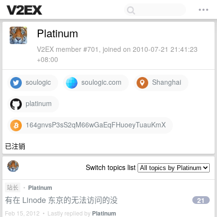
Platinum
V2EX member #701, joined on 2010-07-21 21:41:23
+08:00
soulogic
soulogic.com
Shanghai
platinum
164gnvsP3sS2qM66wGaEqFHuoeyTuauKmX
已注销
Switch topics list
站长
•
Platinum
有在 Linode 东京的无法访问的没
21
Feb 15, 2012 • Lastly replied by
Platinum