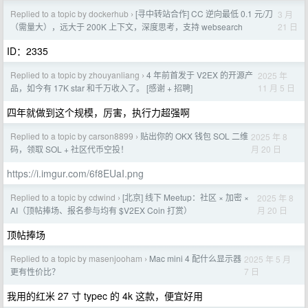
Replied to a topic by dockerhub
[寻中转站合作] CC 逆向最低 0.1 元/刀
3 月
›
21 日
（需量大），远大于 200K 上下文，深度思考，支持 websearch
ID：2335
Replied to a topic by zhouyanliang
4 年前首发于 V2EX 的开源产
2025 年
›
11 月 5 日
品，如今有 17K star 和千万收入了。 [感谢 + 招聘]
四年就做到这个规模，厉害，执行力超强啊
Replied to a topic by carson8899
贴出你的 OKX 钱包 SOL 二维
2025 年 8
›
月 20 日
码，领取 SOL + 社区代币空投！
https://i.imgur.com/6f8EUaI.png
Replied to a topic by cdwind
[北京] 线下 Meetup：社区 × 加密 ×
2025 年 8
›
月 20 日
AI（顶帖捧场、报名参与均有 $V2EX Coin 打赏）
顶帖捧场
Replied to a topic by masenjooham
Mac mini 4 配什么显示器
2025 年 5 月
›
7 日
更有性价比？
我用的红米 27 寸 typec 的 4k 这款，便宜好用