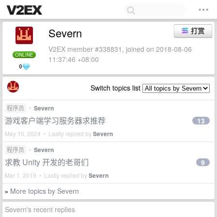
Severn
打赏
V2EX member #338831, joined on 2018-08-06
ONLINE
11:37:46 +08:00
0
Switch topics list
程序员
•
Severn
游戏客户端学习服务器求推荐
13
May 10, 2024 • Lastly replied by
Severn
程序员
•
Severn
求教 Unity 开发的老哥们
9
Mar 1, 2019 • Lastly replied by
Severn
More topics by Severn
»
Severn's recent replies