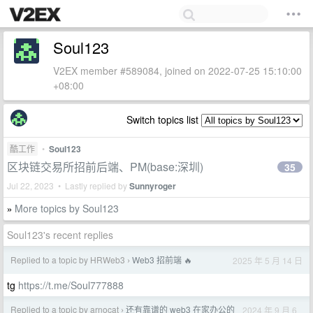
Soul123
V2EX member #589084, joined on 2022-07-25 15:10:00
+08:00
Switch topics list
酷工作
•
Soul123
区块链交易所招前后端、PM(base:深圳)
35
Jul 22, 2023 • Lastly replied by
Sunnyroger
More topics by Soul123
»
Soul123's recent replies
Replied to a topic by HRWeb3
Web3 招前端 🔥
2025 年 5 月 14 日
›
tg
https://t.me/Soul777888
Replied to a topic by arnocat
还有靠谱的 web3 在家办公的
2024 年 9 月 6
›