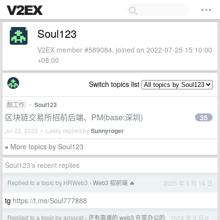
Soul123
V2EX member #589084, joined on 2022-07-25 15:10:00
+08:00
Switch topics list
酷工作
•
Soul123
区块链交易所招前后端、PM(base:深圳)
35
Jul 22, 2023 • Lastly replied by
Sunnyroger
More topics by Soul123
»
Soul123's recent replies
Replied to a topic by HRWeb3
Web3 招前端 🔥
2025 年 5 月 14 日
›
tg
https://t.me/Soul777888
Replied to a topic by arnocat
还有靠谱的 web3 在家办公的
2024 年 9 月 6
›