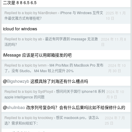
二次是 8 8 6.5 6.5
Replied to a topic by NianBroken
iPhone 与 Windows 互传文
2025 年 1 月
›
10 日
件最优雅方式有哪些呢？
icloud for windows
Replied to a topic by ab
最近有同学遇到 imessage 无法激
2024 年 11 月 8
›
日
活的吗？
iMessage 应该是可以用邮箱接发的吧
Replied to a topic by ivmm
M4 Pro/Max 的 MacBook Pro 发布
2024 年 10
›
月 30 日
了，没有 Studio。 M4 Max 较上代提升 20%
@
Bigshowzyb
这模具除了刘海还有什么槽点吗
Replied to a topic by SydFloyd
想问问关于国行 iphone16 系列
2024 年 10
›
月 9 日
apple intelligence 的问题
@
shulinbao
改序列号复杂吗？会有什么后果吗比如不给保修什么的
Replied to a topic by knockkey
想买 macbook pro，该怎么
2024 年 7 月
›
25 日
选？需求和纠结如下：