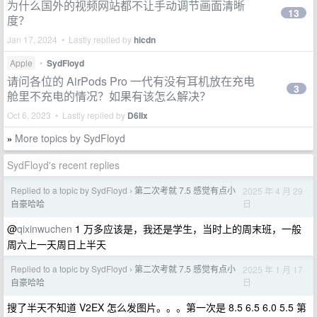
为什么国外的视频网站都不让手动调节画面清晰
13
度？
Jan 17, 2024 • Lastly replied by
hicdn
Apple
•
SydFloyd
请问各位的 AirPods Pro 一代有没有耳机放在充电
3
舱里不充电的情况？如果有该怎么解决？
Oct 6, 2023 • Lastly replied by
D6IIx
More topics by SydFloyd
»
SydFloyd's recent replies
Replied to a topic by SydFloyd
第二次考就 7.5 感觉有点小
2025 年 4 月 29
›
日
自豪哈哈
@
qixinwuchen
1 万多应该是，我还是学生，当时上的周末班，一般
周六上一天周日上半天
Replied to a topic by SydFloyd
第二次考就 7.5 感觉有点小
2025 年 1 月 17
›
日
自豪哈哈
搜了半天不知道 V2EX 怎么发图片。。。第一次是 8.5 6.5 6.0 5.5 第