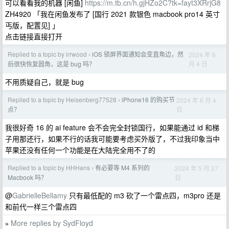
可以看看我的机器 [闲鱼]
https://m.tb.cn/h.gjHZo2C?tk=fayt3XRrjG8
ZH4920 「我在闲鱼发布了 [国行 2021 款银色 macbook pro14 英寸
丐版，配置见] 」
点击链接直接打开
Replied to a topic by irrwood
iOS 锁屏界面通知会变直角边，然
2024 年 6
›
月 4 日
后很快恢复圆角，这是 bug 吗？
不用质疑自己，就是 bug
Replied to a topic by Heisenberg77528
iPhone16 的购买节
2024 年 6 月 4
›
日
点？
我很好奇 16 的 ai feature 会不会完全封锁国行，如果能通过 id 和梯
子用那还行，如果不行的话我可能要考虑买外版了，不过我印象当中
苹果还没有任何一个功能是在大陆完全用不了的
Replied to a topic by HHHans
有必要等 M4 系列的
2024 年 5 月 27
›
日
Macbook 吗？
@
GabrielleBellamy
只有最低配的 m3 砍了一个雷点四，m3pro 还是
和前代一样三个雷点四
More replies by SydFloyd
»