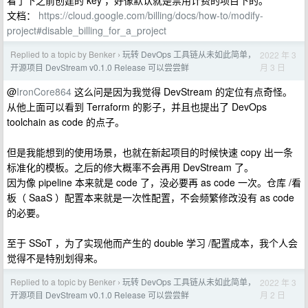
看了下之前创建的 key ，好像默认就是禁用计费的项目下的。
文档：
https://cloud.google.com/billing/docs/how-to/modify-
project#disable_billing_for_a_project
Replied to a topic by Benker
玩转 DevOps 工具链从未如此简单，
2022 年 3
›
月 3 日
开源项目 DevStream v0.1.0 Release 可以尝尝鲜
@
IronCore864
这么问是因为我觉得 DevStream 的定位有点奇怪。
从他上面可以看到 Terraform 的影子，并且也提出了 DevOps
toolchain as code 的点子。
但是我能想到的使用场景，也就在新起项目的时候快速 copy 出一条
标准化的模板。之后的修大概率不会再用 DevStream 了。
因为像 pipeline 本来就是 code 了，没必要再 as code 一次。仓库 /看
板（ SaaS ）配置本来就是一次性配置，不会频繁修改没有 as code
的必要。
至于 SSoT ，为了实现他而产生的 double 学习 /配置成本，我个人会
觉得不是特别划得来。
Replied to a topic by Benker
玩转 DevOps 工具链从未如此简单，
2022 年 3
›
月 2 日
开源项目 DevStream v0.1.0 Release 可以尝尝鲜