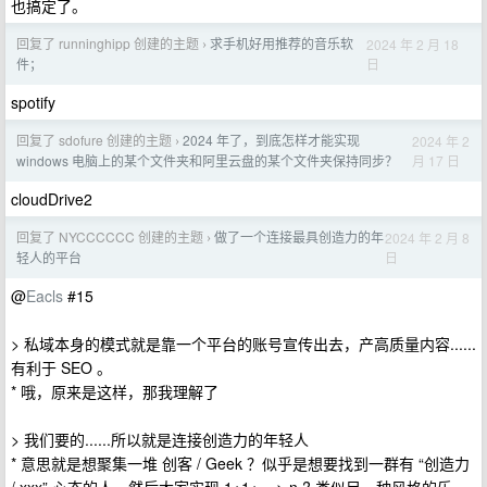
也搞定了。
回复了 runninghipp 创建的主题
求手机好用推荐的音乐软
2024 年 2 月 18
›
日
件；
spotify
回复了 sdofure 创建的主题
2024 年了，到底怎样才能实现
2024 年 2
›
月 17 日
windows 电脑上的某个文件夹和阿里云盘的某个文件夹保持同步？
cloudDrive2
回复了 NYCCCCCC 创建的主题
做了一个连接最具创造力的年
2024 年 2 月 8
›
日
轻人的平台
@
Eacls
#15
> 私域本身的模式就是靠一个平台的账号宣传出去，产高质量内容......
有利于 SEO 。
* 哦，原来是这样，那我理解了
> 我们要的......所以就是连接创造力的年轻人
* 意思就是想聚集一堆 创客 / Geek ？似乎是想要找到一群有 “创造力