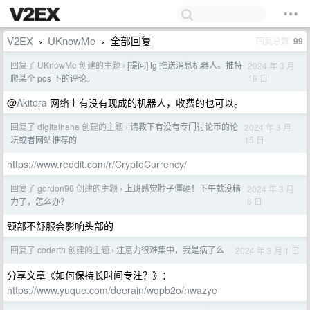
V2EX
UKnowMe
全部回复
回复总数
99
›
›
回复了 UKnowMe 创建的主题
[提问] tg 推送消息机器人。推特
2024 年 3 月
›
19 日
爬某个 pos 下的评论。
@
Akitora
网络上有没有现成的机器人，收费的也可以。
回复了 digitalhaha 创建的主题
请教下有没有专门讨论币的论
2024 年 3 月
›
15 日
坛或者网站推荐的
https://www.reddit.com/r/CryptoCurrency/
回复了 gordon96 创建的主题
上班感觉脖子僵硬！下午就没精
2024 年 3 月
›
6 日
力了，怎么办？
颈部不舒服会影响头部的
回复了 coderth 创建的主题
注意力很难集中，我是病了么
2024 年 3 月 1 日
›
分享文章《如何保持长时间专注？》：
https://www.yuque.com/deerain/wqpb2o/nwazye