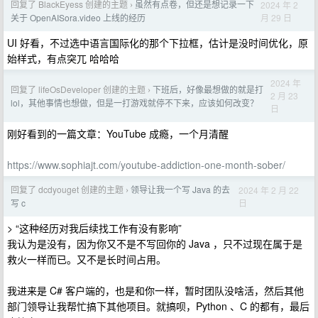
回复了 BlackEyess 创建的主题
虽然有点卷，但还是想记录一下
2024 年 2
›
月 29 日
关于 OpenAISora.video 上线的经历
UI 好看，不过选中语言国际化的那个下拉框，估计是没时间优化，原
始样式，有点突兀 哈哈哈
2024 年
回复了 lifeOsDeveloper 创建的主题
下班后，好像最想做的就是打
›
2 月 23
lol，其他事情也想做，但是一打游戏就停不下来，应该如何改变？
日
刚好看到的一篇文章：YouTube 成瘾，一个月清醒
https://www.sophiajt.com/youtube-addiction-one-month-sober/
回复了 dcdyouget 创建的主题
领导让我一个写 Java 的去
2024 年 2 月 22
›
日
写 c
> “这种经历对我后续找工作有没有影响”
我认为是没有，因为你又不是不写回你的 Java ，只不过现在属于是
救火一样而已。又不是长时间占用。
我进来是 C# 客户端的，也是和你一样，暂时团队没啥活，然后其他
部门领导让我帮忙搞下其他项目。就搞呗，Python 、C 的都有，最后