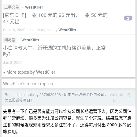
二手交易
•
WestKiller
[京东 E 卡] 一张 100 元的 96 元出，一张 50 元的
3
47 元出
Sep 16, 2020 • Lastly replied by
WestKiller
问与答
•
WestKiller
小白请教大牛，新开通的主机持续跑流量，正常
吗？
Jan 3, 2020
More topics by WestKiller
»
WestKiller's recent replies
Replied to a topic by 2379920898
明年自己注册个外包公司，
2020 年 1 月
›
4 日
怎么渠道接项目？
先思考一下自己是否有能力可以维持公司长期运营下去，因为公司注
销非常麻烦，很多因为注册公司容易，就注册个玩玩，结果玩完了想
注销的时候发现规则要求太多注销不了，还得每月付出 2000 多的记
帐费用。