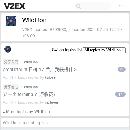
WildLion
V2EX member #702580, joined on 2024-07-25 17:19:41
+08:00
Switch topics list
分享发现
•
WildLion
producthunt 日榜 17 后，我获得什么
9
Apr 14 • Lastly replied by
kulove
分享创造
•
WildLion
又一个 terminal？还收费？
14
Apr 10 • Lastly replied by
mcfever
More topics by WildLion
»
WildLion's recent replies