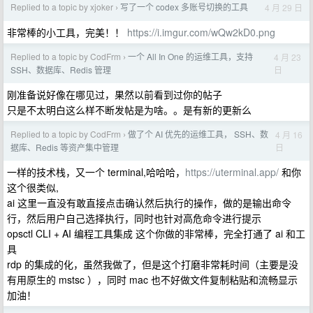
Replied to a topic by xjoker
写了一个 codex 多账号切换的工具
4 月 29 日
›
非常棒的小工具，完美！！
https://i.imgur.com/wQw2kD0.png
Replied to a topic by CodFrm
一个 All In One 的运维工具，支持
4 月 23
›
日
SSH、数据库、Redis 管理
刚准备说好像在哪见过，果然以前看到过你的帖子
只是不太明白这么样不断发帖是为啥。。是有新的更新么
Replied to a topic by CodFrm
做了个 AI 优先的运维工具， SSH、数
4 月 16
›
日
据库、Redis 等资产集中管理
一样的技术栈，又一个 terminal,哈哈哈，
https://uterminal.app/
和你
这个很类似,
ai 这里一直没有敢直接点击确认然后执行的操作，做的是输出命令
行，然后用户自己选择执行，同时也针对高危命令进行提示
opsctl CLI + AI 编程工具集成 这个你做的非常棒，完全打通了 ai 和工
具
rdp 的集成的化，虽然我做了，但是这个打磨非常耗时间（主要是没
有用原生的 mstsc ），同时 mac 也不好做文件复制粘贴和流畅显示
加油！