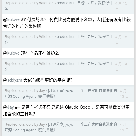
Replied to a topic by WildLion
producthunt 日榜 17 后，我获得什
4 月 15
›
日
么
@
kulove
#7 付费的么？ 付费比例方便说下么😋，大佬还有没有比较
合适的推广的渠道啊
Replied to a topic by WildLion
producthunt 日榜 17 后，我获得什
4 月 15
›
日
么
@
kulove
现在产品还在维护么
Replied to a topic by WildLion
producthunt 日榜 17 后，我获得什
4 月 14
›
日
么
@
sddyzm
大佬有哪些更好的平台呢？
Replied to a topic by Jay
[开源分享] yoyo：一个正在实时自我进化的
4 月
›
13 日
开源 Coding Agent（楚门秀版）
@
Jay
#4 是否有考虑不只是超越 Claude Code ，是否可以做类似更
加全能的工具呢？
Replied to a topic by Jay
[开源分享] yoyo：一个正在实时自我进化的
4 月
›
13 日
开源 Coding Agent（楚门秀版）