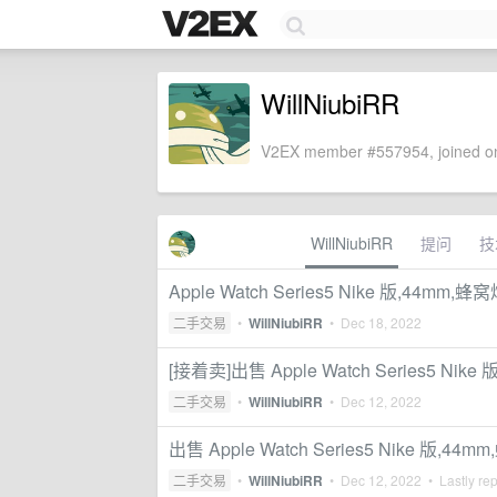
WillNiubiRR
V2EX member #557954, joined on
WillNiubiRR
提问
技
Apple Watch Series5 Nike 版,44mm,蜂
二手交易
•
WillNiubiRR
•
Dec 18, 2022
[接着卖]出售 Apple Watch Series5 N
二手交易
•
WillNiubiRR
•
Dec 12, 2022
出售 Apple Watch Series5 Nike 版,
二手交易
•
WillNiubiRR
•
Dec 12, 2022
• Lastly re