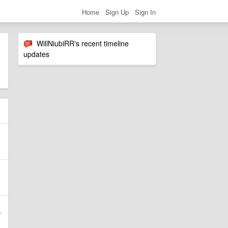
Home
Sign Up
Sign In
WillNiubiRR's recent timeline
updates