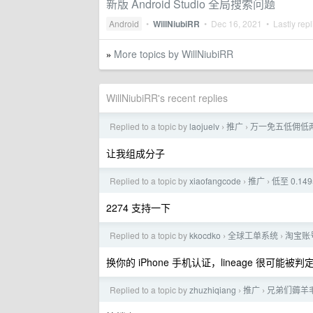
新版 Android Studio 全局搜索问题
Android
•
WillNiubiRR
•
Dec 16, 2021
• Lastly rep
More topics by WillNiubiRR
»
WillNiubiRR's recent replies
Replied to a topic by
laojuelv
推广
万一免五低佣低两融
›
›
让我组成分子
Replied to a topic by
xiaofangcode
推广
低至 0.14
›
›
2274 支持一下
Replied to a topic by
kkocdko
全球工单系统
淘宝账
›
›
换你的 iPhone 手机认证，lineage 很可能被
Replied to a topic by
zhuzhiqiang
推广
兄弟们薅羊毛
›
›