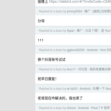
接楼上
https://riskbird.com/#/?inviteCode=C
Replied to a topic by
jimmy2024
推广
[抽奖] 白给数
›
›
分母
Replied to a topic by
flypei
推广
元旦 T 楼！ 送 YouT
›
›
111
Replied to a topic by
ggbond2233
Android
Vivo
›
›
换个抖音账号试试
Replied to a topic by
foru17
问与答
我的老婆确诊肺
›
›
祝早日康复！
Replied to a topic by
w1a2r3
Android
吐槽一下 Goo
›
›
老哥现在咋解决的，我也黑了
Replied to a topic by
0xroot
Android
Pixel 7 P 
›
›