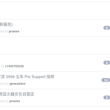
换新服务]
2
lied by
prosixe
4
d by
c1400700226
货 3599 五年 Pro Support 保修
14
lied by
genesislive
戴尔商用显示器京东自营店
3
lied by
prosixe