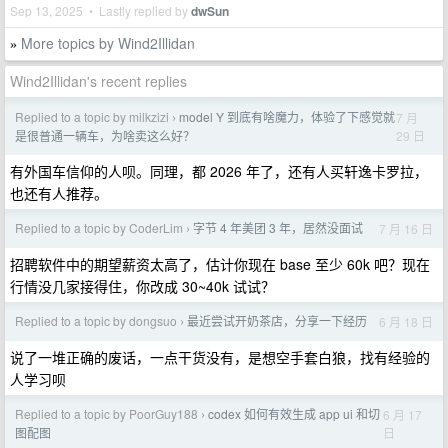
Sep 13, 2025 • Lastly replied by
dwSun
More topics by Wind2Illidan
»
Wind2Illidan's recent replies
Replied to a topic by milkzizi
model Y 到底有啥魔力，体验了下感觉就
7 月
›
29 日
是很普通一辆车，为啥卖这么好？
有外国车信仰的人呗。同理，都 2026 年了，还有人买轩逸卡罗拉，
也还有人推荐。
Replied to a topic by CoderLim
字节 4 年美团 3 年，居然没面试
7 月 16 日
›
招聘软件中的期望薪资太高了，估计你现在 base 至少 60k 吧？现在
行情没几家接得住，你改成 30~40k 试试？
Replied to a topic by dongsuo
最近尝试开奶茶店，分享一下经历
6 月 18 日
›
说了一堆正确的废话，一点干货没有，是想空手套白狼，找有经验的
人学习呗
Replied to a topic by PoorGuy188
codex 如何有效生成 app ui 和切
6 月 17
›
日
图配图