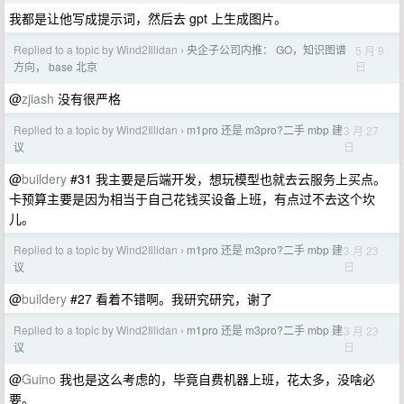
我都是让他写成提示词，然后去 gpt 上生成图片。
Replied to a topic by Wind2Illidan
央企子公司内推： GO，知识图谱
5 月 9
›
日
方向， base 北京
@
zjiash
没有很严格
Replied to a topic by Wind2Illidan
m1pro 还是 m3pro?二手 mbp 建
3 月 27
›
日
议
@
buildery
#31 我主要是后端开发，想玩模型也就去云服务上买点。
卡预算主要是因为相当于自己花钱买设备上班，有点过不去这个坎
儿。
Replied to a topic by Wind2Illidan
m1pro 还是 m3pro?二手 mbp 建
3 月 23
›
日
议
@
buildery
#27 看着不错啊。我研究研究，谢了
Replied to a topic by Wind2Illidan
m1pro 还是 m3pro?二手 mbp 建
3 月 23
›
日
议
@
Guino
我也是这么考虑的，毕竟自费机器上班，花太多，没啥必
要。