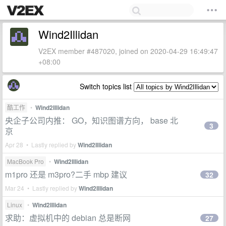
Wind2Illidan
V2EX member #487020, joined on 2020-04-29 16:49:47
+08:00
Switch topics list
酷工作
•
Wind2Illidan
央企子公司内推： GO，知识图谱方向， base 北
3
京
Apr 28 • Lastly replied by
Wind2Illidan
MacBook Pro
•
Wind2Illidan
m1pro 还是 m3pro?二手 mbp 建议
32
Mar 24 • Lastly replied by
Wind2Illidan
Linux
•
Wind2Illidan
求助：虚拟机中的 debian 总是断网
27