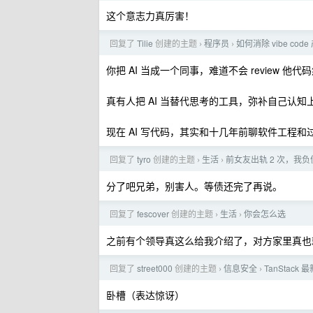
这个意志力真厉害！
回复了
Tilie
创建的主题
程序员
如何消除 vibe co
›
›
你把 AI 当成一个同事，难道不会 review 他
真有人把 AI 当替代思考的工具，弥补自己认
现在 AI 写代码，其实和十几年前聊软件工程
回复了
tyro
创建的主题
生活
前女友出轨 2 次，我负债
›
›
分了吧兄弟，别害人。等债还完了再说。
回复了
fescover
创建的主题
生活
你会怎么选
›
›
之前有个领导真这么给我介绍了，对方家里真也
回复了
street000
创建的主题
信息安全
TanSta
›
›
卧槽（表达惊讶）