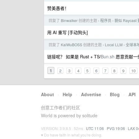
赞美愚者！
回复了
Binwalker
创建的主题
程序员
貌似 Raycas
›
›
用 AI 重写 [手动狗头]
回复了
KaiWuBOSS
创建的主题
Local LLM
全球本地
›
›
链接呢？ 如果是 Rust + TS/
Bun.sh
愿意贡献一份力
1
2
3
4
5
6
7
8
9
10
About
·
Help
·
Advertise
·
Blog
·
API
创意工作者们的社区
World is powered by solitude
VERSION: 3.9.8.5 · 52ms ·
UTC 11:06
·
PVG 19:06
·
LAX 0
♥ Do have faith in what you're doing.