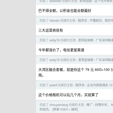
回复了
leaveeel
创建的主题
职场话题
这个月开始补
›
›
巴不得全额，公积金也能全额最好
回复了
hiboshi
创建的主题
程序员
不懂就问，简历
›
›
三大运营商就有
回复了
eddy79
创建的主题
宽带症候群
广东深圳联
›
›
今年都涨价了，电信更是离谱
回复了
eddy79
创建的主题
宽带症候群
广东深圳联
›
›
大湾区融合套餐，就是你这个 79 元 60G+10
用。
回复了
jedeft
创建的主题
程序员
企业内部搭满足 1
›
›
这个价格租机可以玩几个月，买就算了
回复了
zhouyanliang
创建的主题
推广
时隔半年， N
›
›
的经历。 [感谢 V2EX + 抽奖]