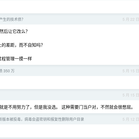
de 产生的技术债？
5 月 22 
代码然后让它改么？
知上的差距，而不自知吗？
和过程管理一摸一样
 350 万
5 月 15 
5 月 15 
就是不用努力了，但是我没选。 这种需要门当户对，不然就会很憋屈。
ck 最新版本被投毒，病毒会盗密钥和报复性删除用户目录
5 月 12 