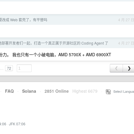
t 要改成 Web 套壳了，有平替吗
4 月 27 
部署开发者们一起，打造一个真正属于开源社区的 Coding Agent 了
4 月 27 
。 我也只有一个小破电脑，AMD 5700X + AMD 6900XT
...
72
❮
❯
·
FAQ
·
Solana
·
2851 Online
Highest 6679
·
Select Langua
4:06
·
JFK 07:06