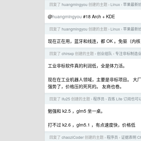
回复了
huangmingyou
创建的主题
Linux
苹果最新妙
›
›
@
huangmingyou
#18 Arch + KDE
回复了
huangmingyou
创建的主题
Linux
苹果最新妙
›
›
现在正在用，蓝牙和线连，都 OK 。免驱（内
回复了
chirsxp
创建的主题
创业组队
专注非标制造业
›
›
工业非标软件真的利润低，全是体力活。
现在在工业机器人领域，主要是非标项目。 大
强势了，价格压的死死的。 友商也卷。
回复了
ifu25
创建的主题
程序员
百炼 Lite 订阅也可以用
›
›
勉强和 k2.5 ，glm5 坐一桌。
打不过 k2.6 ，glm5.1 ，有点速度快，价格低
回复了
chaoziCoder
创建的主题
程序员
证据表明 C
›
›