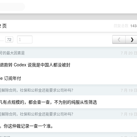
2 页
回复总数
143
...
72
❮
❯
封号的最大因素是
7 月 20 
 想退款转 Codex 说我是中国人都没被封
le 订阅年付
已签解除合同，社保和公积金还能要求公司补吗？
7 月 19 
凡有点规模的，都会查一查，不为别的纯服从性筛选
已签解除合同，社保和公积金还能要求公司补吗？
7 月 19 
。你这仲裁记录一查一个准。