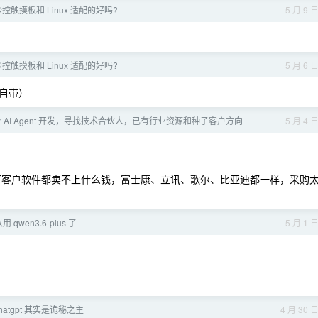
控触摸板和 Linux 适配的好吗?
5 月 9 
控触摸板和 Linux 适配的好吗?
5 月 6 
核自带）
 AI Agent 开发，寻找技术合伙人，已有行业资源和种子客户方向
5 月 4 
厂客户软件都卖不上什么钱，富士康、立讯、歌尔、比亚迪都一样，采购
 qwen3.6-plus 了
5 月 1 
hatgpt 其实是诡秘之主
4 月 30 