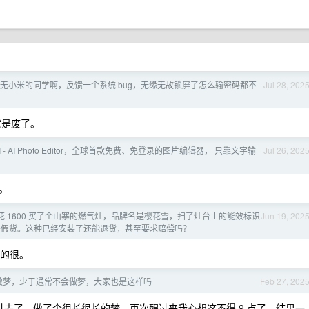
无小米的同学啊，反馈一个系统 bug，无缘无故锁屏了怎么输密码都不
Jul 28, 202
就是废了。
 AI - AI Photo Editor，全球首款免费、免登录的图片编辑器， 只靠文字输
Jul 26, 202
。
 上花 1600 买了个山寨的燃气灶，品牌名是樱花雪，扫了灶台上的能效标识
Jun 19, 202
，看着就像是假货。这种已经安装了还能退货，甚至要求赔偿吗？
语的很。
做梦，少于通常不会做梦，大家也是这样吗
Feb 27, 202
睡过去了，做了个很长很长的梦，再次醒过来我心想这不得 9 点了，结果一