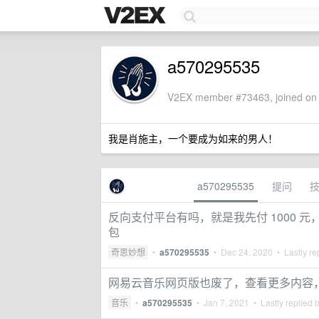
a570295535
V2EX member #73463, joined on 
我是肖施主，一个要成为如来的男人！
a570295535
提问
反向支付平台有吗，就是我先付 1000 
包
奇思妙想
•
a570295535
•
Dec 24, 2020
• Lastly re
网易云音乐网页版也废了，查看更多内容
音乐
•
a570295535
•
Jan 7, 2021
• Lastly replied 