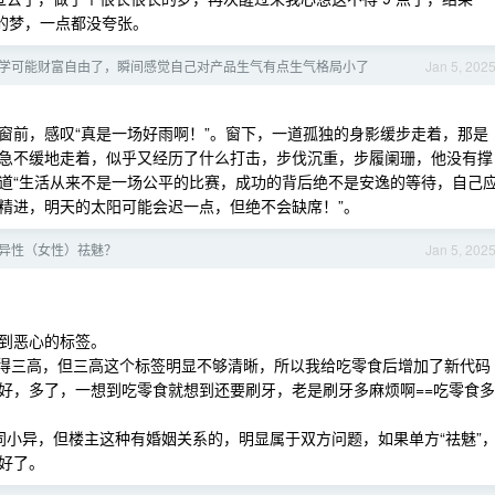
几年的梦，一点都没夸张。
学可能财富自由了，瞬间感觉自己对产品生气有点生气格局小了
Jan 5, 202
窗前，感叹“真是一场好雨啊！”。窗下，一道孤独的身影缓步走着，那是
急不缓地走着，似乎又经历了什么打击，步伐沉重，步履阑珊，他没有撑
道“生活从来不是一场公平的比赛，成功的背后绝不是安逸的等待，自己
精进，明天的太阳可能会迟一点，但绝不会缺席！”。
异性（女性）祛魅？
Jan 5, 202
到恶心的标签。
会得三高，但三高这个标签明显不够清晰，所以我给吃零食后增加了新代码
次还好，多了，一想到吃零食就想到还要刷牙，老是刷牙多麻烦啊==吃零食多
大同小异，但楼主这种有婚姻关系的，明显属于双方问题，如果单方“祛魅”
好了。