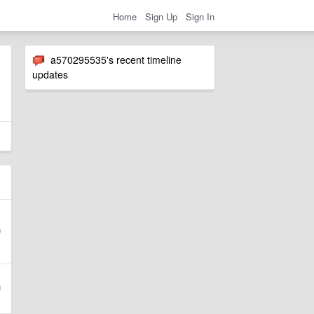
Home
Sign Up
Sign In
a570295535's recent timeline
updates