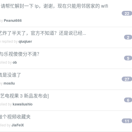
03，请帮忙解封一下 ip，谢谢，现在只能用邻居家的 wifi
22
 by
Peanut666
炸了半天了，官方不知道？还是说已经...
2
y replied by
qiuqiuer
i 与乐视傻傻分不清？
5
plied by
ob
真是没谁了
27
 by
mosliu
电视果 3 新品发布会]
6
plied by
kawaiiushio
做个视频收藏夹
11
lied by
JiaFeiX