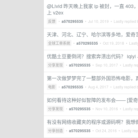
@Livid 昨天晚上我家 ip 被封，一直 4
上 v2ex
反馈
•
a570295535
•
Jul 10, 2019
• Lastly replied
天津、河北、辽宁、哈尔滨等多地，爱奇艺
全球工单系统
•
a570295535
•
Oct 19, 2018
• Lastl
优酷土豆要倒闭？搜索奔溃出代码？ iqiy
分享发现
•
a570295535
•
Sep 10, 2017
• Lastly re
第一次做梦梦完了一整部外国恐怖电影，
电影
•
a570295535
•
Aug 4, 2017
• Lastly replied
如何看待这种好似智障的发布会—— [爱奇艺
分享发现
•
a570295535
•
Nov 10, 2016
• Lastly re
有没有网络收藏夹的程序或源码啊？我想
分享创造
•
a570295535
•
Oct 24, 2016
• Lastly rep