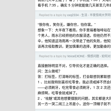
看手机 7:35 ，确实 5 分钟就能做几天甚至
Replied to a topic by
xxq2334
生活
半夜惊闻大学同
›
›
“恨你有，笑你无，嫌你穷，怕你富。”
想象一下：大半夜下着雨，你手里端着咖啡站在
个男人，雨水已经把他的衣服浸透，但他仍然不
伞，他知道这场雨再一次带走了他的失败，他知
该再次吸取教训，更加慎重的选择，更加勤奋的
Replied to a topic by
VoiceEXONE
情感问题
如何对
›
›
直接删除明显不对，引导优化才是正确的选择。
问：怎么做呢？
答：打标签，打清晰的标签，打会联想到累联想
1 、比如我特别喜欢吃零食，我必须戒掉不然
——必须刷牙，吃完零食必须刷牙，1 次 2 
麻烦啊，吃零食就戒掉了。
2 、“祛魅”或其他想要摆脱的问题，其实都是
另一方一哭二闹三上吊是小，送你一顶帽子就不