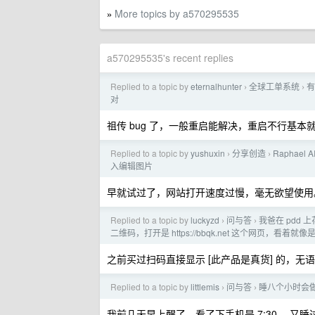
More topics by a570295535
»
a570295535's recent replies
Replied to a topic by
eternalhunter
全球工单系统
有
›
›
对
祖传 bug 了，一般重启能解决，重启不行基本
Replied to a topic by
yushuxin
分享创造
Raphael
›
›
入编辑图片
早就试过了，网站打开速度过慢，毫无欲望使用
Replied to a topic by
luckyzd
问与答
我爸在 pdd
›
›
二维码，打开是 https://bbqk.net 这个网页
之前买过扫码直接显示 [此产品是真货] 的，无
Replied to a topic by
littlemis
问与答
睡八个小时会
›
›
我前几天早上醒了，看了下手机是 7:30 ，又