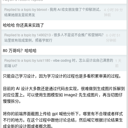
Replied to a topic by bbroot
我用 AI 给女朋友做了个抑郁测试，
4 小时 39 分
›
钟前
结果她朋友是前男友
哈哈哈 你还真来实践了
Replied to a topic by 1490213
很多人不是说不会推广和营销吗？
6 小时 51
›
分钟前
站里就有现成案例，照着学就行
80 万哥吗？哈哈哈
Replied to a topic by luis1180
vibe coding 时，怎么设计出自己满意的
1 天
›
前
前端 UI？
只能自己学习设计，因为学习设计的过程也是多看积累审美的过程。
目前的 AI 设计大多数还是通过代码去实现，很难做到生成图片拆解到
对应位置上。可以使用生图模型如 image2 先生成图片，再当切图仔
慢慢拆分。
将你的前端界面截图上传给 gpt 喊他分析下，哪里有不合理或者样式
不行的地方。在这个过程中跟他讨论总结，然后喊它根据讨论结果生
成全新的设计图或者概念图。