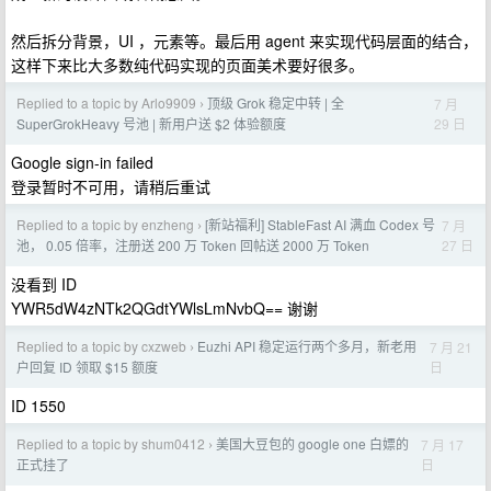
然后拆分背景，UI ，元素等。最后用 agent 来实现代码层面的结合，
这样下来比大多数纯代码实现的页面美术要好很多。
Replied to a topic by Arlo9909
顶级 Grok 稳定中转 | 全
7 月
›
29 日
SuperGrokHeavy 号池 | 新用户送 $2 体验额度
Google sign-in failed
登录暂时不可用，请稍后重试
Replied to a topic by enzheng
[新站福利] StableFast AI 满血 Codex 号
7 月
›
27 日
池， 0.05 倍率，注册送 200 万 Token 回帖送 2000 万 Token
没看到 ID
YWR5dW4zNTk2QGdtYWlsLmNvbQ== 谢谢
Replied to a topic by cxzweb
Euzhi API 稳定运行两个多月，新老用
7 月 21
›
日
户回复 ID 领取 $15 额度
ID 1550
Replied to a topic by shum0412
美国大豆包的 google one 白嫖的
7 月 17
›
日
正式挂了