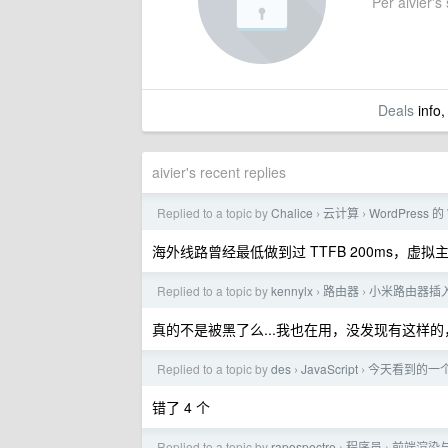
Per aivier's 
Deals
info,
aivier's recent replies
Replied to a topic by
Chalice
云计算
WordPress
›
›
海外线路曾经最低做到过 TTFB 200ms，虚
Replied to a topic by
kennylx
路由器
小米路由器插
›
›
真的不是被黑了么...我也在用，没发现有这样
Replied to a topic by
des
JavaScript
今天看到的一个
›
›
错了 4 个
Replied to a topic by
rapospectre
程序员
前端渲染与