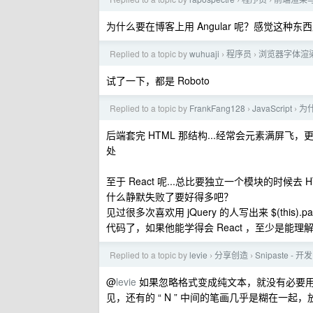
›
›
为什么要在博客上用 Angular 呢？感觉这
Replied to a topic by
wuhuaji
程序员
浏览器字体渲
›
›
试了一下，都是 Roboto
Replied to a topic by
FrankFang128
JavaScript
为
›
›
后端套完 HTML 那结构...经常会元素满屏飞
处
至于 React 呢...总比要独立一个模块的时候去 
什么静默失败了要好得多吧？
见过很多次喜欢用 jQuery 的人写出来 $(this).parent().pa
代码了，如果他能学得会 React ，至少是能
Replied to a topic by
levie
分享创造
Snipaste
›
›
@
levie
如果忽略格式变成纯文本，就没有必要用它
见，还有的 “ N ” 中间的笔画几乎是糊在一起，