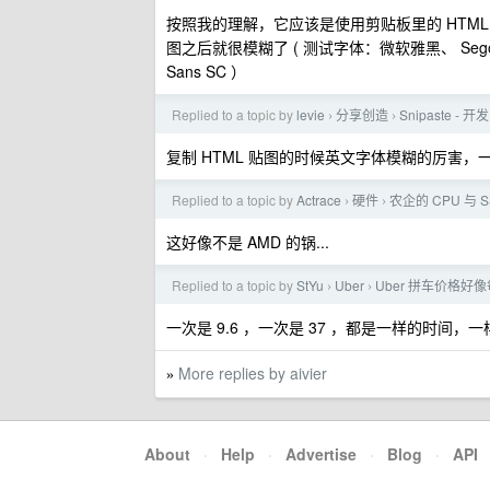
按照我的理解，它应该是使用剪贴板里的 HTML 
图之后就很模糊了 ( 测试字体：微软雅黑、 Segoe UI 、 S
Sans SC ）
Replied to a topic by
levie
分享创造
Snipaste
›
›
复制 HTML 贴图的时候英文字体模糊的厉害，
Replied to a topic by
Actrace
硬件
农企的 CPU 与 
›
›
这好像不是 AMD 的锅...
Replied to a topic by
StYu
Uber
Uber 拼车价格好
›
›
一次是 9.6 ，一次是 37 ，都是一样的时间
More replies by aivier
»
About
·
Help
·
Advertise
·
Blog
·
API