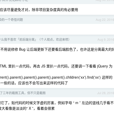
种东西应该尽量避免才对，除非项目复杂度真的有必要用
染的一个奇怪问题
Aug 22, 201
什么我不喜欢「前后端分离」（个人观点，欢迎来喷）
Aug 9, 201
，更不用说修修 Bug 让后端更新下还要看后端脸色了，也许这是分离最大的
HTML 里扒一点代码，再去 JS 里扒一点代码，还要调一下看看 jQuery 为
rent().parent().parent().parent().children('xx').find('xx') 这样的
理解一些的话，应该也不会写出来这样的代码了
 - 开发了三年的截图工具，但不只是截图
Jul 28, 201
了，贴代码的时候文字虚的厉害，例如字母 “ m ” 左边的竖线几乎看不
放大看像是淡淡的“ X ”，看着会很累