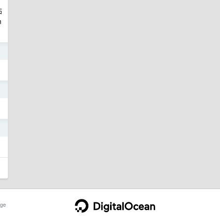
贴
n
6
6
6
ge