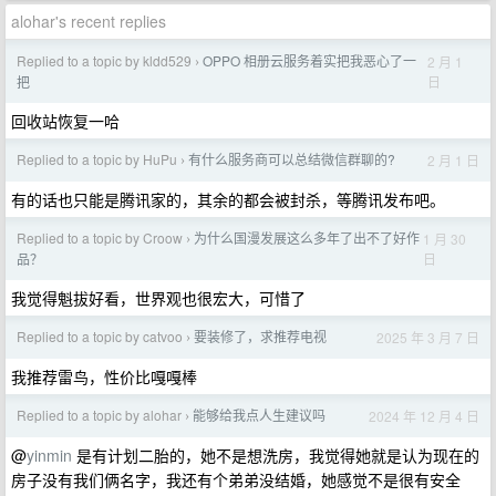
alohar's recent replies
Replied to a topic by kldd529
OPPO 相册云服务着实把我恶心了一
2 月 1
›
日
把
回收站恢复一哈
Replied to a topic by HuPu
有什么服务商可以总结微信群聊的?
2 月 1 日
›
有的话也只能是腾讯家的，其余的都会被封杀，等腾讯发布吧。
Replied to a topic by Croow
为什么国漫发展这么多年了出不了好作
1 月 30
›
日
品？
我觉得魁拔好看，世界观也很宏大，可惜了
Replied to a topic by catvoo
要装修了，求推荐电视
2025 年 3 月 7 日
›
我推荐雷鸟，性价比嘎嘎棒
Replied to a topic by alohar
能够给我点人生建议吗
2024 年 12 月 4 日
›
@
yinmin
是有计划二胎的，她不是想洗房，我觉得她就是认为现在的
房子没有我们俩名字，我还有个弟弟没结婚，她感觉不是很有安全