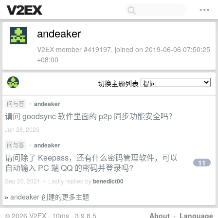
andeaker
V2EX member #419197, joined on 2019-06-06 07:50:25
+08:00
切换主题列表
问与答
•
andeaker
请问 goodsync 软件里面的 p2p 同步功能安全吗？
Jun 28, 2023
问与答
•
andeaker
请问除了 Keepass，还有什么密码管理软件，可以
11
自动输入 PC 端 QQ 的密码并登录吗?
Sep 20, 2021 • Lastly replied by
benedict00
andeaker 创建的更多主题
»
© 2026 V2EX · 10ms · 3.9.8.5
About
·
Language